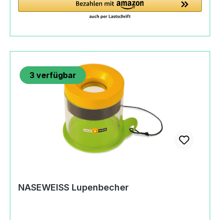
anderen Rohrende wieder herausläuft. Jetzt ist
der Motor vollständig gefüllt und startklar. Lege
das Schiff ins Wasser. Achte darauf, dass dabei
kein Wasser aus dem Heizrohr ausläuft. Zünde
die Kerze an und stelle sie unter das Heizrohr. Es
dauert nicht lange, dann beginnt das Schiff Fahrt
3
verfügbar
aufzunehmen. Durch Drehen des gelben
Aufbaus kannst Du die Fahrtrichtung bestimmen.
Und deshalb fährt das Schiff: Die Kerze erwärmt
das Wasser an einer kleinen Stelle des Rohres,
bis es verdampft. Weil Dampf viel mehr Platz
braucht als vorher das Wasser, stößt dieser
Dampf einen Teil des kalten Wassers nach hinten
aus und treibt damit das Boot an. Gleich darauf
wird er im kalten Teil des Rohres wieder flüssig
und zieht sich zusammen. Dadurch ist wieder
NASEWEISS Lupenbecher
Platz im Rohr und Wasser wird zurück gesaugt.
Alles beginnt von vorne. Es wird also kein
Wasser verbraucht, sondern es pulsiert im Rohr