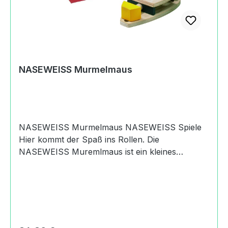
unter 36 Monaten geeignet. Erstickungsgefahr
wegen verschluckbarer Kleinteile.Achtung!
Adresse bitte aufbewahrenAngaben zum
Hersteller (Informationspflichten zur GPSR
Produktsicherheitsverordnung) Samariterstift
Ostalb-Werkstätten
NASEWEISS Murmelmaus
NASEWEISSBahnhofstraße73441 Bopfingen,
Germany+49 (0)7362 92227
112holger.mayr@samariterstiftung.de
https://naseweiss-toys.com
NASEWEISS Murmelmaus NASEWEISS Spiele
Hier kommt der Spaß ins Rollen. Die
NASEWEISS Muremlmaus ist ein kleines
Katapult fürs gezielte, gefahrlose und dosierte
Murmelschießen für lustige Spiele. Das bunte
Kegelspiel ist schon dabei. Zur Murmelmaus gibt
es sechs Glasmurmeln, welche alle in Ihrem
Bauch Platz haben, neun Kegel aus Holz mit
Spielfeld und eine Anleitung. Produktdaten und