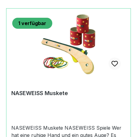
unter 36 Monaten geeignet. Erstickungsgefahr
wegen verschluckbarer Kleinteile.Angaben zum
Hersteller (Informationspflichten zur GPSR
Produktsicherheitsverordnung) Samariterstift
1
verfügbar
Ostalb-Werkstätten
NASEWEISSBahnhofstraße73441 Bopfingen,
Germany+49 (0)7362 92227
112holger.mayr@samariterstiftung.de
https://naseweiss-toys.com
NASEWEISS Muskete
NASEWEISS Muskete NASEWEISS Spiele Wer
hat eine ruhige Hand und ein gutes Auge? Es