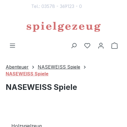
Tel.: 03578 - 369123 - 0
alt springen
Du hast 0 Produ
Ware
Abenteuer
NASEWEISS Spiele
NASEWEISS Spiele
NASEWEISS Spiele
Holzspielzeug