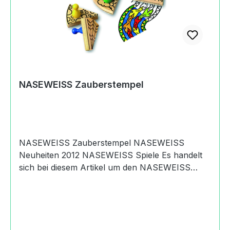
Ostalb-Werkstätten
NASEWEISSBahnhofstraße73441 Bopfingen,
Germany+49 (0)7362 92227
112holger.mayr@samariterstiftung.de
https://naseweiss-toys.com
NASEWEISS Zauberstempel
NASEWEISS Zauberstempel NASEWEISS
Neuheiten 2012 NASEWEISS Spiele Es handelt
sich bei diesem Artikel um den NASEWEISS
Zauberstempel. Damit wachsen der Phantasie
Flügel. Mit acht verschiedenen Stempeln lassen
sich durch Reihung und Kombination unendlich
viele Bilder zaubern. Die Motive können mit
eigenen Einfällen ergänzt, ausgemalt und