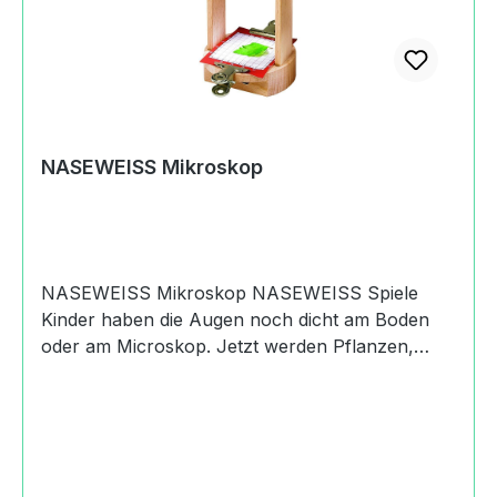
NASEWEISSBahnhofstraße73441 Bopfingen,
Germany+49 (0)7362 92227
112holger.mayr@samariterstiftung.de
https://naseweiss-toys.com
NASEWEISS Mikroskop
NASEWEISS Mikroskop NASEWEISS Spiele
Kinder haben die Augen noch dicht am Boden
oder am Microskop. Jetzt werden Pflanzen,
Insekten und kleine Schätze groß. Das
NASEWEISS Microskop besteht aus einem
Halter, in den eine Glaslinse eingesteckt wird.
Dazu gibt es zehn Objektträger aus Papier, zwei
Halteklammern und eine Anleitung mit Tipps für