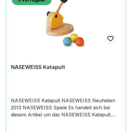
Hersteller (Informationspflichten zur GPSR
Produktsicherheitsverordnung) Samariterstift
Ostalb-Werkstätten
NASEWEISSBahnhofstraße73441 Bopfingen,
Germany+49 (0)7362 92227
112holger.mayr@samariterstiftung.de
https://naseweiss-toys.com
NASEWEISS Katapult
NASEWEISS Katapult NASEWEISS Neuheiten
2013 NASEWEISS Spiele Es handelt sich bei
diesem Artikel um das NASEWEISS Katapult.
Treffen oder nicht treffen. Werde Sieger in der
Katapult-Meiserschaft! Mit dem NASEWEISS