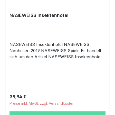
Germany+49 (0)7362 92227
112holger.mayr@samariterstiftung.de
https://naseweiss-toys.com
NASEWEISS Insektenhotel
NASEWEISS Insektenhotel NASEWEISS
Neuheiten 2019 NASEWEISS Spiele Es handelt
sich um den Artikel NASEWEISS Insektenhotel.
Das Insektenhotel von NASEWEISS bildet eine
Nisthilfe für Wildbienen. Produktdaten und
Details zu NASEWEISS
Insektenhotel:Lieferumfang1 NASEWEISS
InsektenhotelMaterialHolzKunststoffMaßeVerpac
kung Länge: 7.5 cmVerpackung Breite: 7.5
Regulärer Preis:
39,94 €
cmVerpackung Höhe: 23 cmDurchmesser
Preise inkl. MwSt. zzgl. Versandkosten
Verpackung: 0.75 cmGewicht mit
Verpackung0,49 kgGewicht ohne