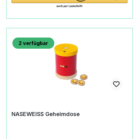
spannenden Spielideen ist beigelegt.
NASEWEISS Luftkissen-Surfer - so gehts Man
zieht den Ballon über das runde Ende eines
Mundstücks. Der gesamte Hals des Ballons muss
dabei auf die Kugel des Mundstücks gestreift
2
verfügbar
werden. Nun bläst man den Ballon auf und
verschließt ihn anschließend mit den Fingern
oberhalb des Mundstücks, damit keine Luft
entweicht. Dann steckt man das Mundstück in
den Surfer. Wird der Surfer nun auf einer
glatten Fläche abgesetzt, gleitet er mühelos in die
vom Spieler jeweils vorgegebene Richtung.
NASEWEISS Luftkissen-Surfer - Spiel 1 Man
stellt auf einem glatten Boden in 5 m Entfernung
einen Becher auf. Jeder Spieler markiert die
NASEWEISS Geheimdose
Stelle seines Erfolgs z.B. mit einer Münze, und
gibt den Surfer an den nächsten Spieler weiter.
Der Spieler, welcher dem Becher mit dem