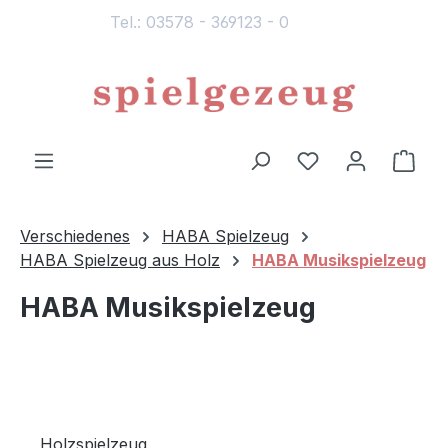
Tel.: 03578 - 369123 - 0
alt springen
Du hast 0 Produ
Ware
Verschiedenes
HABA Spielzeug
HABA Spielzeug aus Holz
HABA Musikspielzeug
HABA Musikspielzeug
Holzspielzeug