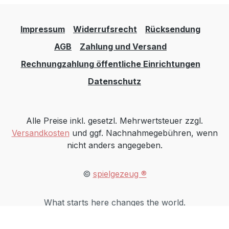
France SARLAvenue de la Garonne33440
Saint Louis de Montferrand, France+33
Impressum
Widerrufsrecht
Rücksendung
(0)5 56 77 45 34https://www.kapla.com
AGB
Zahlung und Versand
Rechnungzahlung öffentliche Einrichtungen
Datenschutz
Alle Preise inkl. gesetzl. Mehrwertsteuer zzgl.
Versandkosten
und ggf. Nachnahmegebühren, wenn
nicht anders angegeben.
©
spielgezeug ®
What starts here changes the world.