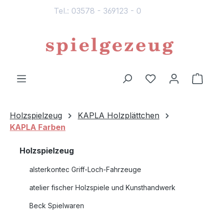
Tel.: 03578 - 369123 - 0
alt springen
Du hast 0 Produ
Ware
Holzspielzeug
KAPLA Holzplättchen
KAPLA Farben
Holzspielzeug
alsterkontec Griff-Loch-Fahrzeuge
atelier fischer Holzspiele und Kunsthandwerk
Beck Spielwaren