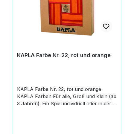
(modul 1:3:15)fein bearbeitetperfekt
rechtwinkligaus erstklassigem
PinienholzSicherheitAchtung! Nicht für
Kinder unter 36 Monaten geeignet.
Verschluckbare Kleinteile.Angaben zum
Hersteller (Informationspflichten zur GPSR
Produktsicherheitsverordnung) KAPLA
France SARLAvenue de la Garonne33440
KAPLA Farbe Nr. 22, rot und orange
Saint Louis de Montferrand, France+33
(0)5 56 77 45 34https://www.kapla.com
KAPLA Farbe Nr. 22, rot und orange
KAPLA Farben Für alle, Groß und Klein (ab
3 Jahren). Ein Spiel individuell oder in der
Gruppe. KAPLA verbindet die
Altersgruppen. Entdecke eine neue KAPLA
Welt! Das natürliche Pinienholz aus
Südfrankreich harmoniert einmalig mit den