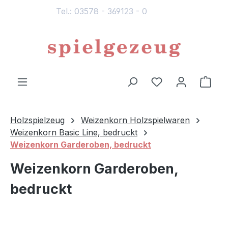
Tel.: 03578 - 369123 - 0
alt springen
Du hast 0 Produ
Ware
Holzspielzeug
Weizenkorn Holzspielwaren
Weizenkorn Basic Line, bedruckt
Weizenkorn Garderoben, bedruckt
Weizenkorn Garderoben,
bedruckt