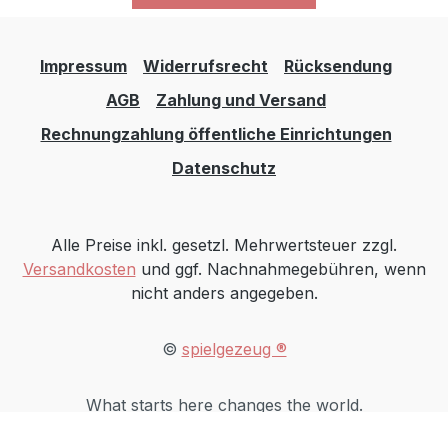
Switzerland+41 (0)61 686 91
31info@weizenkorn.ch
https://weizenkorn.chAngaben zur
Impressum
Widerrufsrecht
Rücksendung
verantwortlichen Person (Informationspflichten
AGB
Zahlung und Versand
zur GPSR
Produktsicherheitsverordnung)Weizenkorn
Rechnungzahlung öffentliche Einrichtungen
DeutschlandNachtigallenweg79540 Lörrach,
Datenschutz
Deutschland+41 (0)61 686 91 31
Alle Preise inkl. gesetzl. Mehrwertsteuer zzgl.
Versandkosten
und ggf. Nachnahmegebühren, wenn
nicht anders angegeben.
©
spielgezeug ®
What starts here changes the world.