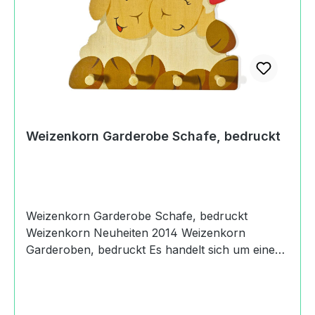
WeizenkornOetlingerstrasse4057 Basel,
Switzerland+41 (0)61 686 91
31info@weizenkorn.ch
https://weizenkorn.chAngaben zur
verantwortlichen Person (Informationspflichten
zur GPSR
Produktsicherheitsverordnung)Weizenkorn
DeutschlandNachtigallenweg79540 Lörrach,
Weizenkorn Garderobe Schafe, bedruckt
Deutschland+41 (0)61 686 91 31
Weizenkorn Garderobe Schafe, bedruckt
Weizenkorn Neuheiten 2014 Weizenkorn
Garderoben, bedruckt Es handelt sich um eine
Weizenkorn Garderobe Schafe, bedruckt. Der
Preis der bedruckten Artikel ist günstiger als der
von Hand bemalter Artikel. Produktdaten und