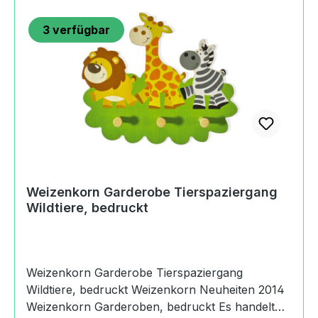
Produktsicherheitsverordnung) Stiftung
3
verfügbar
WeizenkornOetlingerstrasse4057 Basel,
Switzerland+41 (0)61 686 91
31info@weizenkorn.ch
https://weizenkorn.chAngaben zur
verantwortlichen Person (Informationspflichten
zur GPSR
Produktsicherheitsverordnung)Weizenkorn
DeutschlandNachtigallenweg79540 Lörrach,
Deutschland+41 (0)61 686 91 31
Weizenkorn Garderobe Tierspaziergang
Wildtiere, bedruckt
Weizenkorn Garderobe Tierspaziergang
Wildtiere, bedruckt Weizenkorn Neuheiten 2014
Weizenkorn Garderoben, bedruckt Es handelt