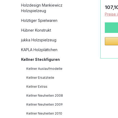
Pausen
Holzdesign Mankiewicz
Regulä
107,1
und di
Holzspielzeug
Preise 
Sandmannes. D
Holztiger Spielwaren
Durch
Liefer
Hübner Konstrukt
inklus
jukka Holzspielzeug
Befest
Produk
KAPLA Holzplättchen
Kellne
Kellner Steckfiguren
Uhr:Li
Quak U
Kellner Auslaufmodelle
Befest
Kellner Ersatzteile
DübelM
heimi
Kellner Extras
(Harth
Kellner Neuheiten 2008
Verbin
Kellner Neuheiten 2009
lebens
Kunsts
Kellner Neuheiten 2010