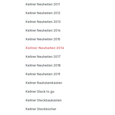
wasser
Kellner Neuheiten 2011
unbede
Karton
Kellner Neuheiten 2012
natürl
Kellner Neuheiten 2013
Materi
cmBre
Kellner Neuheiten 2014
Uhr: 
Kellner Neuheiten 2015
Monate
Kellner Neuheiten 2016
UhrHe
Germa
Kellner Neuheiten 2017
Nicht 
Kellner Neuheiten 2018
Monate
versc
Kellner Neuheiten 2019
Kleint
Kellner Rauhsteinkästen
Herste
Kellner Steck to go
zur G
Produk
Kellner Steckbaukästen
Kellne
Kellner Steckbücher
Georg