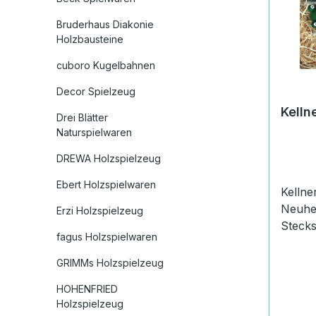
Bruderhaus Diakonie
Holzbausteine
cuboro Kugelbahnen
Decor Spielzeug
Kelln
Drei Blätter
Naturspielwaren
DREWA Holzspielzeug
Ebert Holzspielwaren
Kellner 
Neuheite
Erzi Holzspielzeug
Steckspeziell E
fagus Holzspielwaren
den Ar
Klein 
GRIMMs Holzspielzeug
Uhr. D
HOHENFRIED
Hopps Clock.
Holzspielzeug
zeigen