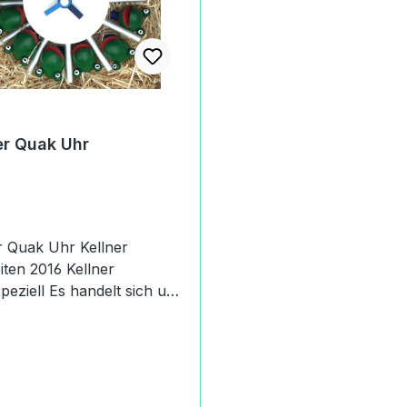
er Quak Uhr
Quak Uhr Kellner
n 2016 Kellner
s handelt sich um
tikel Kellner Quak Uhr.
und grün - die Kellner Quak
ie Schwester der Kellner
 Die Zeitfrösche
 Schlafzeiten,