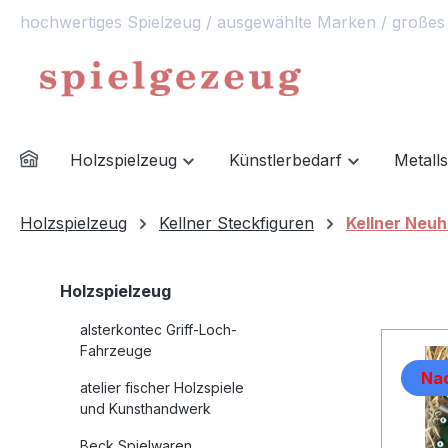
hochwertiges Spielzeug / ausgewählte Marken / großes
springen
Zur Hauptnavigation springen
Holzspielzeug
Künstlerbedarf
Metall
Holzspielzeug
Kellner Steckfiguren
Kellner Neuh
Holzspielzeug
alsterkontec Griff-Loch-
Fahrzeuge
Nac
atelier fischer Holzspiele
und Kunsthandwerk
Beck Spielwaren