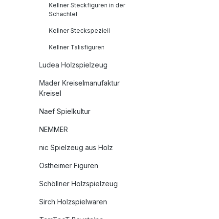
Str.9
Kellner Steckfiguren in der
Schachtel
(0) 36
63092a
Kellner Steckspeziell
https:
Kellner Talisfiguren
Ludea Holzspielzeug
Mader Kreiselmanufaktur
Kreisel
Naef Spielkultur
NEMMER
nic Spielzeug aus Holz
Ostheimer Figuren
Schöllner Holzspielzeug
Sirch Holzspielwaren