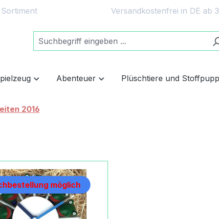
 Sortiment
Versandkostenfrei in DE ab 
spielzeug
Abenteuer
Plüschtiere und Stoffpup
eiten 2016
hbestellung möglich