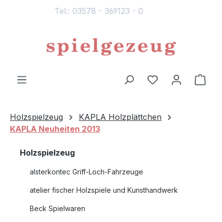
Tel.: 03578 - 369123 - 0
alt springen
Du hast 0 Produ
Ware
Holzspielzeug
KAPLA Holzplättchen
KAPLA Neuheiten 2013
Holzspielzeug
alsterkontec Griff-Loch-Fahrzeuge
atelier fischer Holzspiele und Kunsthandwerk
Beck Spielwaren