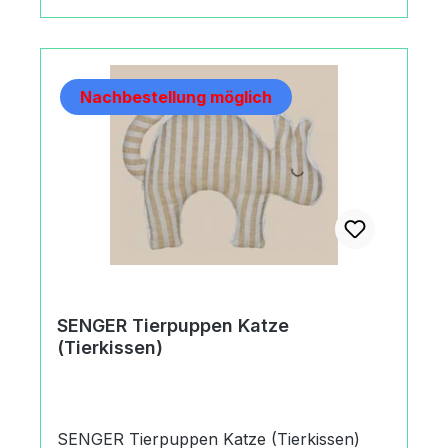
cmMachart/StilSENGER Tierpuppen
Schildkröte
(Tierkissen)handgefertigtkarriert und
gestreiftHerkunftMade in GermanyAngaben
Nachbestellung möglich
zum Hersteller (Informationspflichten zur
GPSR Produktsicherheitsverordnung)
Toynamics Europe GmbHAlsfelder
Straße35325 Mücke, Germany+49 (0)
6400-95 87 260info@senger-naturwelt.de
https://senger-naturwelt.de
SENGER Tierpuppen Katze
(Tierkissen)
SENGER Tierpuppen Katze (Tierkissen)