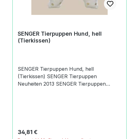
https://senger-naturwelt.de
SENGER Tierpuppen Hund, hell
(Tierkissen)
SENGER Tierpuppen Hund, hell
(Tierkissen) SENGER Tierpuppen
Neuheiten 2013 SENGER Tierpuppen
Tierkissen Der Artikel betrifft ein SENGER
Tierpuppen Hund, hell (Tierkissen). Es
handelt sich in dieser Kategorie um
handgefertigte Tierkissen. Die SENGER
Tierpuppen sind im Obermaterial aus
ökologischem Baumwollplüsch und werden
Regulärer Preis:
34,81 €
mit Schafschurwolle gefüllt. Produktdaten