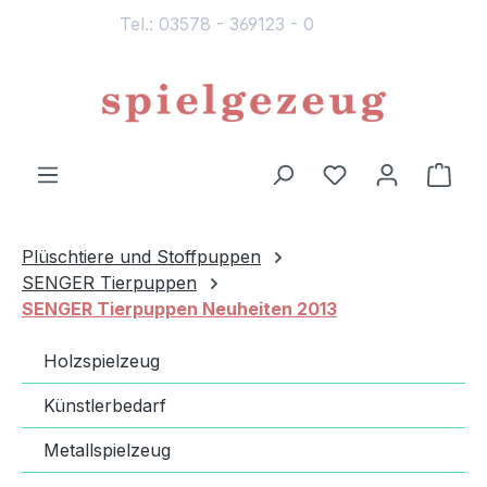
Tel.: 03578 - 369123 - 0
alt springen
Du hast 0 Produ
Ware
Plüschtiere und Stoffpuppen
SENGER Tierpuppen
SENGER Tierpuppen Neuheiten 2013
Holzspielzeug
Künstlerbedarf
Metallspielzeug