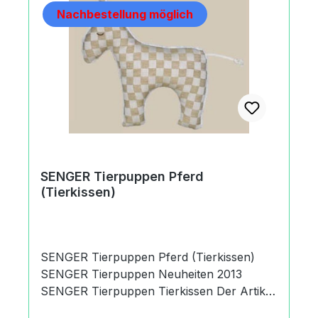
Nachbestellung möglich
Produktsicherheitsverordnung) Toynamics
Europe GmbHAlsfelder Straße35325
Mücke, Germany+49 (0) 6400-95 87
260info@senger-naturwelt.de
https://senger-naturwelt.de
SENGER Tierpuppen Pferd
(Tierkissen)
SENGER Tierpuppen Pferd (Tierkissen)
SENGER Tierpuppen Neuheiten 2013
SENGER Tierpuppen Tierkissen Der Artikel
betrifft ein SENGER Tierpuppen Pferd