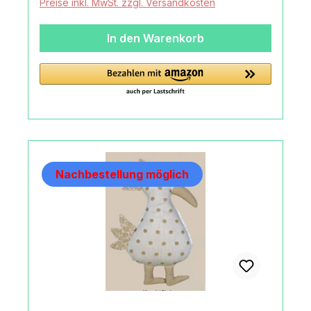
Preise inkl. MwSt. zzgl. Versandkosten
und Details zu SENGER Tierpuppen Hund,
hell (Tierkissen):Lieferumfang1 SENGER
In den Warenkorb
Tierpuppen Hund, hell
(Tierkissen)MaterialObermaterial:
ökologischer BaumwollplüschFüllung:
SchafschurwolleMaßeLänge: 25
cmMachart/StilSENGER Tierpuppen Hund,
hell
(Tierkissen)handgefertigtgepunktetHerkunft
Made in GermanyAngaben zum Hersteller
Nachbestellung möglich
(Informationspflichten zur GPSR
Produktsicherheitsverordnung) Toynamics
Europe GmbHAlsfelder Straße35325
Mücke, Germany+49 (0) 6400-95 87
260info@senger-naturwelt.de
https://senger-naturwelt.de