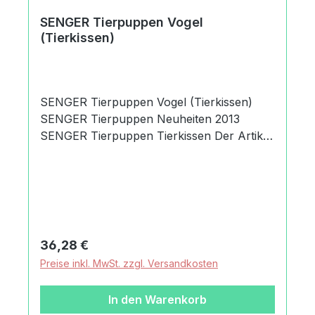
SENGER Tierpuppen Vogel
(Tierkissen)
SENGER Tierpuppen Vogel (Tierkissen)
SENGER Tierpuppen Neuheiten 2013
SENGER Tierpuppen Tierkissen Der Artikel
betrifft ein SENGER Tierpuppen Vogel
(Tierkissen). Es handelt sich in dieser
Kategorie um handgefertigte Tierkissen. Die
SENGER Tierpuppen sind im Obermaterial
aus ökologischem Baumwollplüsch und
werden mit Schafschurwolle gefüllt.
Regulärer Preis:
36,28 €
Produktdaten und Details zu SENGER
Preise inkl. MwSt. zzgl. Versandkosten
Tierpuppen Vogel
(Tierkissen):Lieferumfang1 SENGER
In den Warenkorb
Tierpuppen Vogel