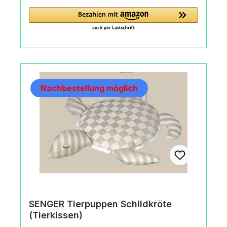
(Tierkissen)MaterialObermaterial:
ökologischer BaumwollplüschFüllung:
SchafschurwolleMaßeBreite: 30
cmMachart/StilSENGER Tierpuppen Vogel
(Tierkissen)handgefertigtteilweise
gepunktetHerkunftMade in
GermanyAngaben zum Hersteller
Nachbestellung möglich
(Informationspflichten zur GPSR
Produktsicherheitsverordnung) Toynamics
Europe GmbHAlsfelder Straße35325
Mücke, Germany+49 (0) 6400-95 87
260info@senger-naturwelt.de
https://senger-naturwelt.de
SENGER Tierpuppen Schildkröte
(Tierkissen)