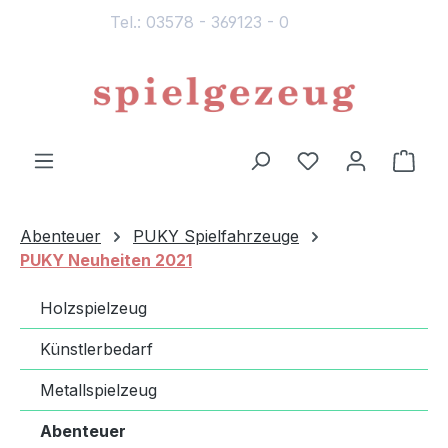
Tel.: 03578 - 369123 - 0
alt springen
Du hast 0 Produ
Ware
Abenteuer
PUKY Spielfahrzeuge
PUKY Neuheiten 2021
Holzspielzeug
Künstlerbedarf
Metallspielzeug
Abenteuer