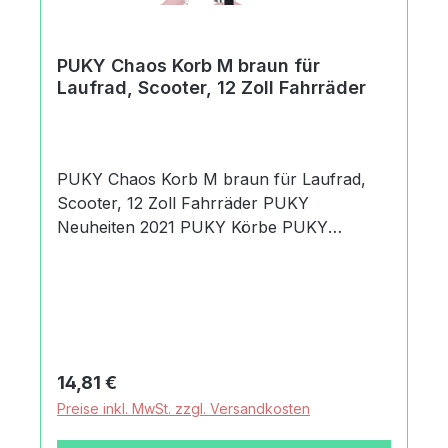
PUKY Chaos Korb M braun für
Laufrad, Scooter, 12 Zoll Fahrräder
PUKY Chaos Korb M braun für Laufrad,
Scooter, 12 Zoll Fahrräder PUKY
Neuheiten 2021 PUKY Körbe PUKY
Lenkerkorb PUKY Zubehör - noch mehr
Spaß und Sicherheit Der braune PUKY
Chaos Korb in Größe M ist ein geflochtener
Lenkerkorb aus flexiblem Kunststoff für
Laufräder, Scooter (ausser Joker 5631)
und 12 Zoll Fahrräder. Vom Helm bis zum
Regulärer Preis:
14,81 €
Wimpel, vom Trittbrett bis zur
Preise inkl. MwSt. zzgl. Versandkosten
Schiebestange - PUKY Zubehör bietet eine
Extraportion Fahrspaß, Komfort und