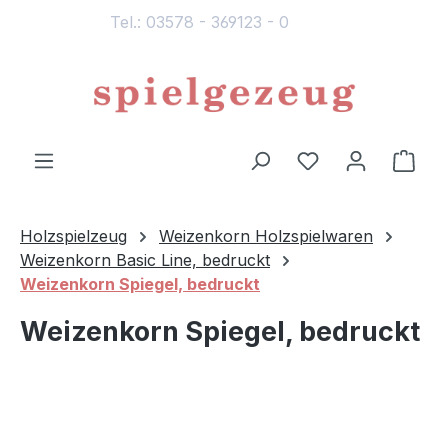
Tel.: 03578 - 369123 - 0
alt springen
Du hast 0 Produ
Ware
Holzspielzeug
Weizenkorn Holzspielwaren
Weizenkorn Basic Line, bedruckt
Weizenkorn Spiegel, bedruckt
Weizenkorn Spiegel, bedruckt