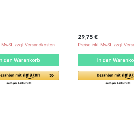
ie zum Greifen Die
Philosophie zum Greifen Di
tec Griff-Loch-Kipper -
alsterkontec Griff-Loch-
elle im Kinderzimmer Der
die Baustelle im Kinderzim
etrifft den alsterkontec
Artikel betrifft den alste
h-Kipper,
Griff-Loch-Kipper,
r Preis:
Regulärer Preis:
29,75 €
/schwarz.
natur/bunt/Räder bunt.
l. MwSt. zzgl. Versandkosten
Preise inkl. MwSt. zzgl. Ver
gdesigner haben früh den
Spielzeugdesigner habe
t und die Bedeutung von
Spielwert und die Bedeu
In den Warenkorb
In den Warenko
 Transportfahrzeugen für
Bau- und Transportfahr
rkannt. Wie die großen
Kinder erkannt. Wie die
r können die Fahrzeuge
Vorbilder können die F
endigen Baustoffe, Sand
die notwendigen Baustof
 transportieren. Die
oder Erde transportieren
e des Kippers lässt sich
Ladefläche des Kippers l
rem Modell realitätsnah
bei unserem Modell real
Auch die Klappe kann
kippen. Auch die Klapp
atürlich sind die
geöffnet werden. Natürlich sind die
ntec Griff-Loch-Kipper
alsterkontec Griff-Loch