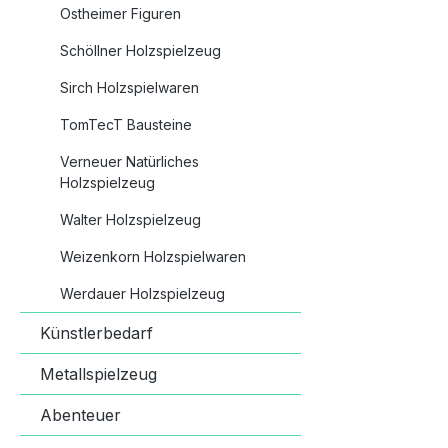
hochquali
Ostheimer Figuren
speichel
Schöllner Holzspielzeug
Hydrolac
die indiv
Sirch Holzspielwaren
erhalten
TomTecT Bausteine
Kunststo
Germany
Verneuer Natürliches
(Informa
Holzspielzeug
Produkts
Walter Holzspielzeug
alsterar
Flügge-
Weizenkorn Holzspielwaren
Deutschl
Werdauer Holzspielzeug
40info@a
Künstlerbedarf
Metallspielzeug
Abenteuer