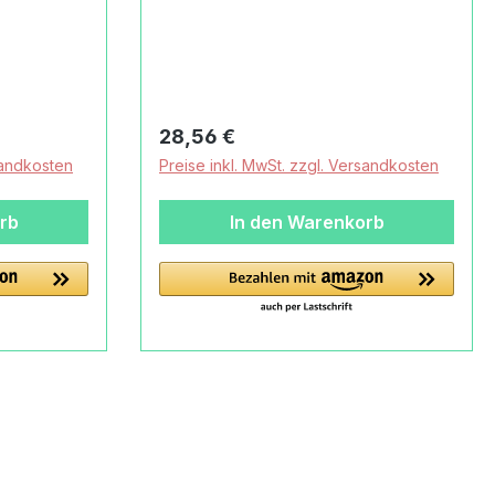
e
Greifen Die alsterkontec Griff-
Kipper -
Loch-Kipper - die Baustelle im
mer Der
Kinderzimmer Der Artikel betrifft
rkontec
den alsterkontec Griff-Loch-
Kipper, natur. Spielzeugdesigner
Regulärer Preis:
28,56 €
haben früh den Spielwert und die
sandkosten
Preise inkl. MwSt. zzgl. Versandkosten
n früh den
Bedeutung von Bau- und
tung von
Transportfahrzeugen für Kinder
rb
In den Warenkorb
zeugen für
erkannt. Wie die großen Vorbilder
 großen
können die Fahrzeuge die
ahrzeuge
notwendigen Baustoffe, Sand oder
fe, Sand
Erde transportieren. Die
. Die
Ladefläche des Kippers lässt sich
ässt sich
bei unserem Modell realitätsnah
itätsnah
kippen. Auch die Klappe kann
e kann
geöffnet werden. Natürlich sind die
alsterkontec Griff-Loch-Kipper
-Kipper
ohne ein einziges Metall- oder