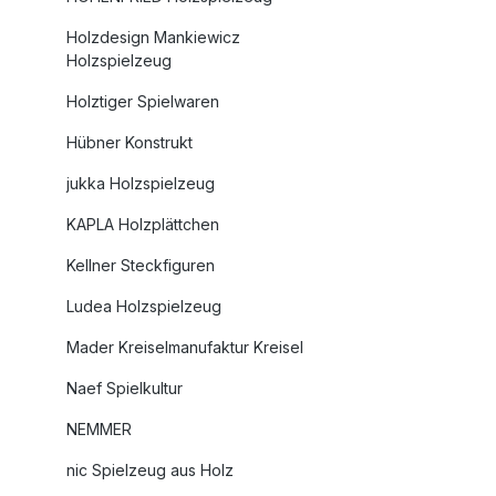
ohne ein 
Kunststoff
Holzdesign Mankiewicz
Produktd
Holzspielzeug
alsterkon
Holztiger Spielwaren
rot/blau
alsterkon
Hübner Konstrukt
rot/blau
jukka Holzspielzeug
ßeLänge:
8 cmMach
KAPLA Holzplättchen
Griff-Loc
rot/blau
Kellner Steckfiguren
aus den 
Ludea Holzspielzeug
Werkstät
und
Mader Kreiselmanufaktur Kreisel
Robusthe
Naef Spielkultur
Form und
nordische
NEMMER
Herkunft
nic Spielzeug aus Holz
Skandin