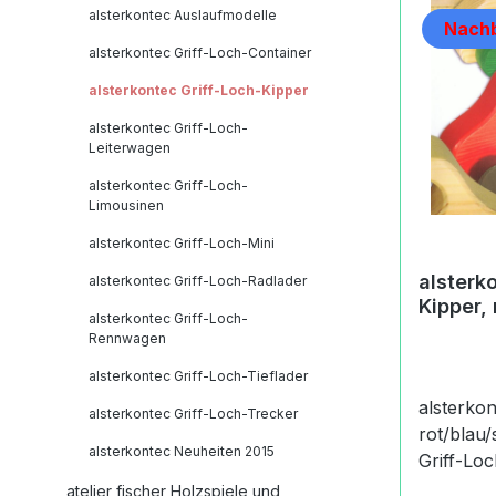
alsterkontec Auslaufmodelle
Nachb
alsterkontec Griff-Loch-Container
alsterkontec Griff-Loch-Kipper
alsterkontec Griff-Loch-
Leiterwagen
alsterkontec Griff-Loch-
Limousinen
alsterkontec Griff-Loch-Mini
alsterk
alsterkontec Griff-Loch-Radlader
Kipper,
alsterkontec Griff-Loch-
Rennwagen
alsterkontec Griff-Loch-Tieflader
alsterkon
alsterkontec Griff-Loch-Trecker
rot/blau/schwa
alsterkontec Neuheiten 2015
Griff-Loch-Kipp
Griff-Lo
atelier fischer Holzspiele und