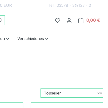
30 EUR
Tel.: 03578 - 369123 - 0
Du hast 0 Produkte auf 
0,00 €
Ware
pen
Verschiedenes