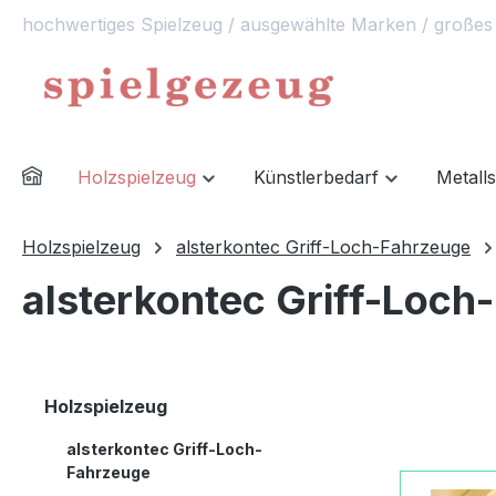
hochwertiges Spielzeug / ausgewählte Marken / großes
springen
Zur Hauptnavigation springen
Holzspielzeug
Künstlerbedarf
Metall
Holzspielzeug
alsterkontec Griff-Loch-Fahrzeuge
alsterkontec Griff-Loch
Holzspielzeug
alsterkontec Griff-Loch-
Fahrzeuge