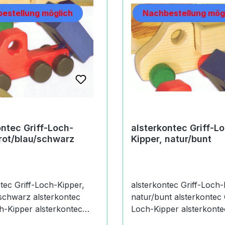
estellung möglich
Nachbestellung mög
ontec Griff-Loch-
alsterkontec Griff-L
 rot/blau/schwarz
Kipper, natur/bunt
tec Griff-Loch-Kipper,
alsterkontec Griff-Loch-
rz alsterkontec
natur/bunt alsterkontec Griff-
er alsterkontec
Loch-Kipper alsterkontec Griff-
ch-Fahrzeuge - eine
Loch-Fahrzeuge - eine