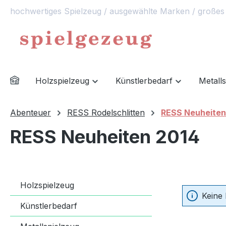
hochwertiges Spielzeug / ausgewählte Marken / großes
springen
Zur Hauptnavigation springen
Holzspielzeug
Künstlerbedarf
Metall
Abenteuer
RESS Rodelschlitten
RESS Neuheiten
RESS Neuheiten 2014
Holzspielzeug
Keine
Künstlerbedarf