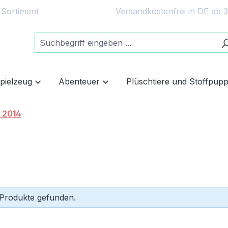
 Sortiment
Versandkostenfrei in DE ab 
spielzeug
Abenteuer
Plüschtiere und Stoffpup
 2014
 Produkte gefunden.