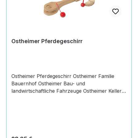
Ostheimer Pferdegeschirr
Ostheimer Pferdegeschirr Ostheimer Familie
Bauernhof Ostheimer Bau- und
landwirtschaftliche Fahrzeuge Ostheimer Keller
Fahrzeuge Klassik-Serie Produktdaten und
Details zu Ostheimer
Pferdegeschirr:Lieferumfang1 Ostheimer
PferdegeschirrMaterialHolzDesignDesign: MM-
Design, HamburgMaßeLänge: 15 cmBreite: 12.5
cmAltersempfehlung3+