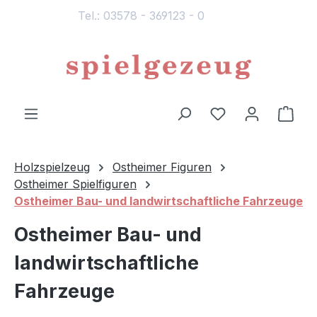
Tel.: 03578 - 369123 - 0
alt springen
Du hast 0 Produ
Ware
Holzspielzeug
Ostheimer Figuren
Ostheimer Spielfiguren
Ostheimer Bau- und landwirtschaftliche Fahrzeuge
Ostheimer Bau- und
landwirtschaftliche
Fahrzeuge