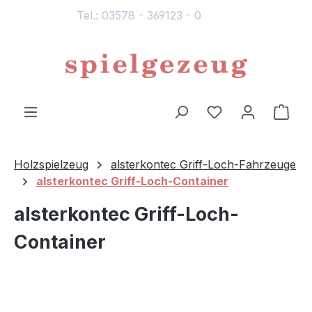
Tel.: 03578 - 369123 - 0
alt springen
Du hast 0 Produ
Ware
Holzspielzeug
alsterkontec Griff-Loch-Fahrzeuge
alsterkontec Griff-Loch-Container
alsterkontec Griff-Loch-
Container