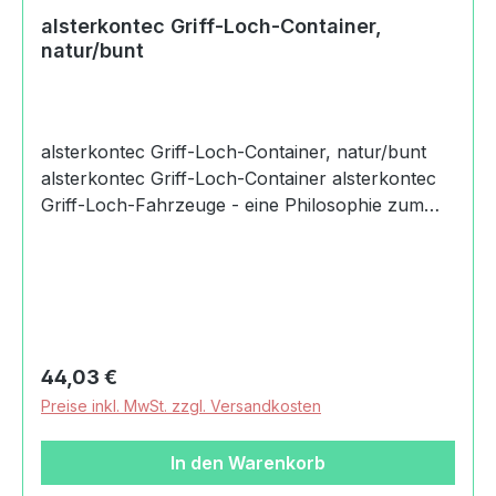
alsterkontec Griff-Loch-Container,
natur/bunt
alsterkontec Griff-Loch-Container, natur/bunt
alsterkontec Griff-Loch-Container alsterkontec
Griff-Loch-Fahrzeuge - eine Philosophie zum
Greifen alsterkontec Griff-Loch-Container - ein
idealer Transporteur Der Artikel betrifft die
alsterkontec Griff-Loch-Container,
natur/bunt/Räder bunt. Dieses Transportwunder
besitzt vielfältige Einsatzmöglichkeiten. Der
Anhänger für kleine Bauherren lässt sich leicht
Regulärer Preis:
44,03 €
an- und abkuppeln und eignet sich zum Befüllen
Preise inkl. MwSt. zzgl. Versandkosten
mit Schüttgut und anderen Materialien. Ein
alsterkontec Griff-Loch-Container ist eine
In den Warenkorb
wertvolle Ergänzung für jeden Kinderzimmer-