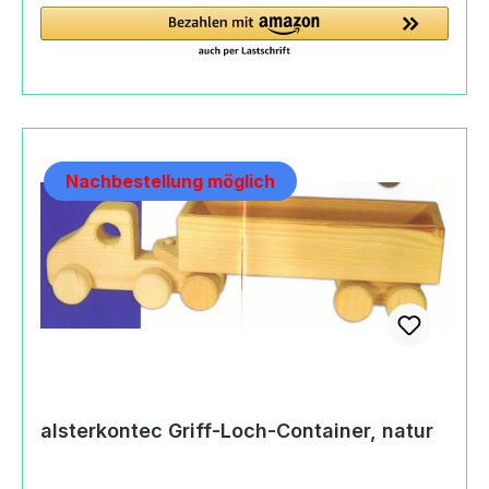
Fuhrpark. Produktdaten und Details zu
alsterkontec Griff-Loch-Container,
natur/bunt:Lieferumfang1 alsterkontec Griff-
Loch-Container,
natur/buntMaterialKieferMaßeLänge: 40
cmBreite: 11 cmHöhe: 8
cmMachart/Stilalsterkontec Griff-Loch-
Nachbestellung möglich
Container, natur/buntfeine Handarbeit aus den
Alsterdorfer Werkstättenhervorragende Qualität
und Robustheitehandschmeichelnde Form und
Oberflächeaus nordischer Kiefer -
Herkunftsregion SkandinavienVerwendung
hochqualitativer, schweiß- und speichelechter
Wasserbeizen und Hydrolacke Wasserbeizen,
welche die individulle Maserung erhaltenohne
Metall- oder KunststoffteileHerkunftMade in
GermanyAngaben zum Hersteller
alsterkontec Griff-Loch-Container, natur
(Informationspflichten zur GPSR
Produktsicherheitsverordnung) alsterarbeit