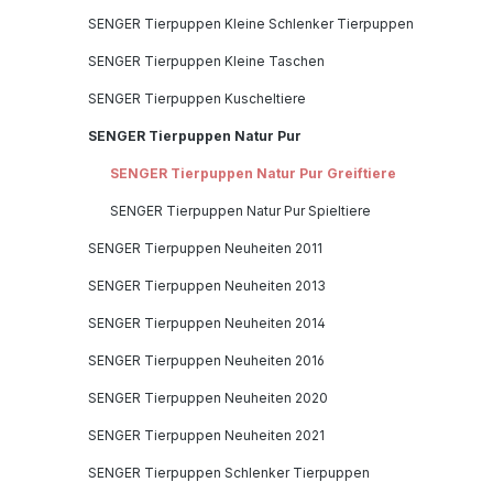
SENGER Tierpuppen Kleine Schlenker Tierpuppen
SENGER Tierpuppen Kleine Taschen
SENGER Tierpuppen Kuscheltiere
SENGER Tierpuppen Natur Pur
SENGER Tierpuppen Natur Pur Greiftiere
SENGER Tierpuppen Natur Pur Spieltiere
SENGER Tierpuppen Neuheiten 2011
SENGER Tierpuppen Neuheiten 2013
SENGER Tierpuppen Neuheiten 2014
SENGER Tierpuppen Neuheiten 2016
SENGER Tierpuppen Neuheiten 2020
SENGER Tierpuppen Neuheiten 2021
SENGER Tierpuppen Schlenker Tierpuppen