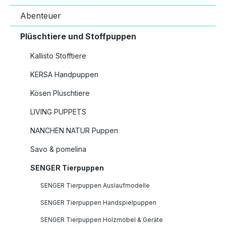
Abenteuer
Plüschtiere und Stoffpuppen
Kallisto Stofftiere
KERSA Handpuppen
Kösen Plüschtiere
LIVING PUPPETS
NANCHEN NATUR Puppen
Savo & pomelina
SENGER Tierpuppen
SENGER Tierpuppen Auslaufmodelle
SENGER Tierpuppen Handspielpuppen
SENGER Tierpuppen Holzmöbel & Geräte