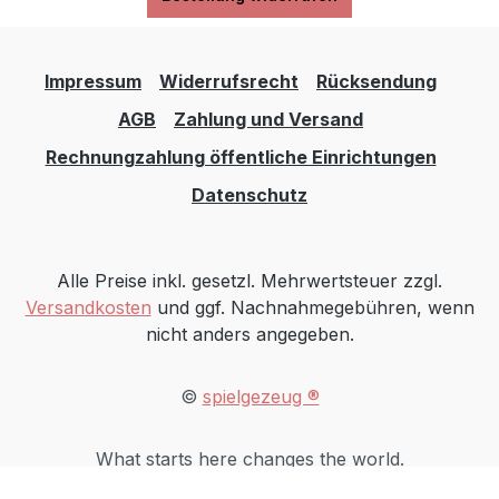
in MexicoAngaben zum Hersteller
(Informationspflichten zur GPSR
Produktsicherheitsverordnung) Toynamics
Impressum
Widerrufsrecht
Rücksendung
Europe GmbHAlsfelder Straße35325
AGB
Zahlung und Versand
Mücke, Germany+49 (0) 6400-95 87
260info@senger-naturwelt.de
Rechnungzahlung öffentliche Einrichtungen
https://senger-naturwelt.de
Datenschutz
Alle Preise inkl. gesetzl. Mehrwertsteuer zzgl.
Versandkosten
und ggf. Nachnahmegebühren, wenn
nicht anders angegeben.
©
spielgezeug ®
What starts here changes the world.