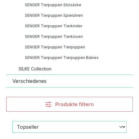
SENGER Tierpuppen Sitzsäcke
SENGER Tierpuppen Spieluhren
SENGER Tierpuppen Tierkinder
SENGER Tierpuppen Tierkissen
SENGER Tierpuppen Tierpuppen
SENGER Tierpuppen Tierpuppen Babies
SILKE Collection
Verschiedenes
Produkte filtern