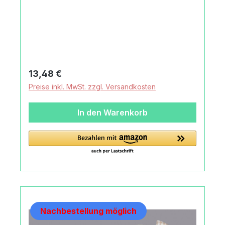
wohlfühlen im Einklang mit der Natur.
SENGER Natur Pur Tierpuppen sind
kompromisslos, fair und umweltfreundlich.
Sie bestehen aus farbig gewachsener
Baumwolle aus kontrolliertem biologischem
Anbau. SENGER Natur Pur Schlenker
Regulärer Preis:
13,48 €
Tierpuppen sind ca. 35 cm. Natur Pur
Preise inkl. MwSt. zzgl. Versandkosten
Tierpuppen sind ca. 25 cm, SENGER
Tierpuppenbabies sind ca. 20 cm groß.
In den Warenkorb
SENGER Natur Pur Spieltiere sind 17 cm
und SENGER Natur Pur Greiftiere sind 15
cm groß. Diese Tierpuppen-Serie wird in
dem eigens dafür eingerichteten Frauen-
und Mädchenprojekt AZOMALLI im
mexikanischen Hochland von Hand
gefertigt. Bei der Umweltpreisverleihung der
Messe Frankfurt erhielten SENGER
Nachbestellung möglich
Tierpuppen den 1. Preis. Produktdaten und
Details zu SENGER Tierpuppen