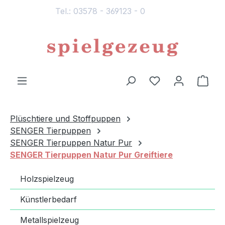
Tel.: 03578 - 369123 - 0
alt springen
Du hast 0 Produ
Ware
Plüschtiere und Stoffpuppen
SENGER Tierpuppen
SENGER Tierpuppen Natur Pur
SENGER Tierpuppen Natur Pur Greiftiere
Holzspielzeug
Künstlerbedarf
Metallspielzeug