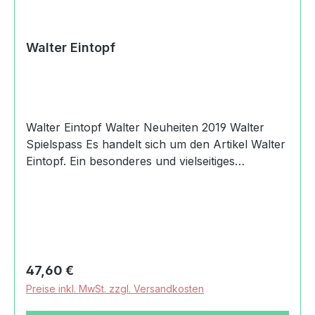
Walter Eintopf
Walter Eintopf Walter Neuheiten 2019 Walter
Spielspass Es handelt sich um den Artikel Walter
Eintopf. Ein besonderes und vielseitiges
Schneide-Vergnügen, obendrein gesund und
nahrhaft samt traditioneller Eintopf-Wurst. Das
Messer lässt sich gut halten. Der Topf gehört
selbstverständlich zum Lieferumfang. So auch
Karotte, Kartoffel, Zwiebel, Wurst und Messer.
Es handelt sich um farbenfroh und kindgerecht
Regulärer Preis:
47,60 €
gestaltetes Spielzeug für Kleinkinder zum
Preise inkl. MwSt. zzgl. Versandkosten
Beobachten und Begreifen der Umwelt. Die
weichen, runden Formen sowie die robuste