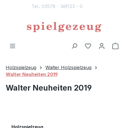
Tel.: 03578 - 369123 - 0
alt springen
Du hast 0 Produ
Ware
Holzspielzeug
Walter Holzspielzeug
Walter Neuheiten 2019
Walter Neuheiten 2019
Holzspielzeug