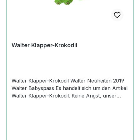
Spielzeug für KleinkinderHerkunftMade in
ChinaSicherheitAchtung! Nicht für Kinder unter
10 Monaten geeignet. Verletzungsgefahr im
Rachenraum.Angaben zum Hersteller
(Informationspflichten zur GPSR
Produktsicherheitsverordnung) Dusyma
Walter Klapper-Krokodil
GmbHHaubersbronner Straße73614
Schorndorf, Germany+49 (0) 7181 6003-
0info@dusyma.de https://www.dusyma.com
Walter Klapper-Krokodil Walter Neuheiten 2019
Walter Babyspass Es handelt sich um den Artikel
Walter Klapper-Krokodil. Keine Angst, unser
niedliches Krokodil darf gepackt, geschmust und
geschüttelt werden. Die 4 Beine lassen sich für
Babyhändchen an der dehnbaren Schnur
bestens greifen. Produktdaten und Details zu
Walter Klapper-Krokodil:Lieferumfang1x Walter