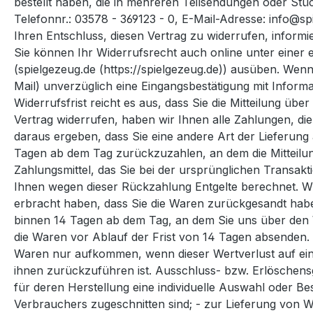
bestellt haben, die in mehreren Teilsendungen oder St
Telefonnr.: 03578 - 369123 - 0, E-Mail-Adresse: info@spi
Ihren Entschluss, diesen Vertrag zu widerrufen, inform
Sie können Ihr Widerrufsrecht auch online unter einer
(spielgezeug.de (https://spielgezeug.de)) ausüben. Wenn
Mail) unverzüglich eine Eingangsbestätigung mit Infor
Widerrufsfrist reicht es aus, dass Sie die Mitteilung ü
Vertrag widerrufen, haben wir Ihnen alle Zahlungen, die
daraus ergeben, dass Sie eine andere Art der Lieferung
Tagen ab dem Tag zurückzuzahlen, an dem die Mitteilun
Zahlungsmittel, das Sie bei der ursprünglichen Transakt
Ihnen wegen dieser Rückzahlung Entgelte berechnet. Wi
erbracht haben, dass Sie die Waren zurückgesandt haben
binnen 14 Tagen ab dem Tag, an dem Sie uns über den W
die Waren vor Ablauf der Frist von 14 Tagen absenden.
Waren nur aufkommen, wenn dieser Wertverlust auf ein
ihnen zurückzuführen ist. Ausschluss- bzw. Erlöschensg
für deren Herstellung eine individuelle Auswahl oder B
Verbrauchers zugeschnitten sind; - zur Lieferung von W