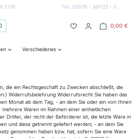
30 EUR
Tel.: 03578 - 369123 - 0
Du hast 0 Produkte auf 
0,00 €
Ware
pen
Verschiedenes
, die ein Rechtsgeschäft zu Zwecken abschließt, die
en.) Widerrufsbelehrung Widerrufsrecht Sie haben das
inen Monat ab dem Tag, - an dem Sie oder ein von Ihnen
er mehrere Waren im Rahmen einer einheitlichen
 Dritter, der nicht der Beförderer ist, die letzte Ware in
n und diese getrennt geliefert werden; - an dem Sie
n Besitz genommen haben bzw. hat, sofern Sie eine Ware