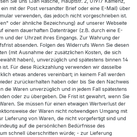
ssen Sie uns (Jan Rasche, Hauptstr. 2, 01917 Kamenz,
 ein mit der Post versandter Brief oder eine E-Mail) über
rmular verwenden, das jedoch nicht vorgeschrieben ist.
ufen" oder ähnliche Bezeichnung) auf unserer Webseite
uf einem dauerhaften Datenträger (z.B. durch eine E-
um und der Uhrzeit ihres Eingangs. Zur Wahrung der
ufsfrist absenden. Folgen des Widerrufs Wenn Sie diesen
sten (mit Ausnahme der zusätzlichen Kosten, die sich
 gewählt haben), unverzüglich und spätestens binnen 14
 ist. Für diese Rückzahlung verwenden wir dasselbe
klich etwas anderes vereinbart; in keinem Fall werden
wieder zurückerhalten haben oder bis Sie den Nachweis
n die Waren unverzüglich und in jedem Fall spätestens
den oder zu übergeben. Die Frist ist gewahrt, wenn Sie
Waren. Sie müssen für einen etwaigen Wertverlust der
nktionsweise der Waren nicht notwendigen Umgang mit
 Lieferung von Waren, die nicht vorgefertigt sind und
ndeutig auf die persönlichen Bedürfnisse des
um schnell überschritten würde; - zur Lieferung