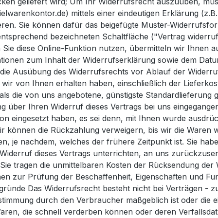
ücken geliefert wird; Um Ihr Widerrufsrecht auszuüben, mü
elwarenkontor.de) mittels einer eindeutigen Erklärung (z.B.
ieren. Sie können dafür das beigefügte Muster-Widerrufsfo
 entsprechend bezeichneten Schaltfläche ("Vertrag widerr
 Sie diese Online-Funktion nutzen, übermitteln wir Ihnen a
mationen zum Inhalt der Widerrufserklärung sowie dem Dat
ber die Ausübung des Widerrufsrechts vor Ablauf der Widerr
 wir von Ihnen erhalten haben, einschließlich der Lieferko
 als die von uns angebotene, günstigste Standardlieferung
g über Ihren Widerruf dieses Vertrags bei uns eingegangen
ion eingesetzt haben, es sei denn, mit Ihnen wurde ausdrüc
r können die Rückzahlung verweigern, bis wir die Waren 
, je nachdem, welches der frühere Zeitpunkt ist. Sie habe
iderruf dieses Vertrags unterrichten, an uns zurückzusen
 Sie tragen die unmittelbaren Kosten der Rücksendung der 
en zur Prüfung der Beschaffenheit, Eigenschaften und Fu
ründe Das Widerrufsrecht besteht nicht bei Verträgen - zur
estimmung durch den Verbraucher maßgeblich ist oder die ei
aren, die schnell verderben können oder deren Verfallsdat