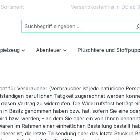
 Sortiment
Versandkostenfrei in DE ab 
spielzeug
Abenteuer
Plüschtiere und Stoffpup
t für Verbraucher (Verbraucher ist jede natürliche Person
tständigen beruflichen Tätigkeit zugerechnet werden könn
esen Vertrag zu widerrufen. Die Widerrufsfrist beträgt e
aren in Besitz genommen haben bzw. hat, sofern Sie eine od
 wird bzw. werden; - an dem Sie oder ein von Ihnen benannter
en im Rahmen einer einheitlichen Bestellung bestellt habe
örderer ist, die letzte Teilsendung oder das letzte Stück i