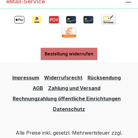
eMail-Service
Bestellung widerrufen
Impressum
Widerrufsrecht
Rücksendung
AGB
Zahlung und Versand
Rechnungzahlung öffentliche Einrichtungen
Datenschutz
Alle Preise inkl. gesetzl. Mehrwertsteuer zzgl.