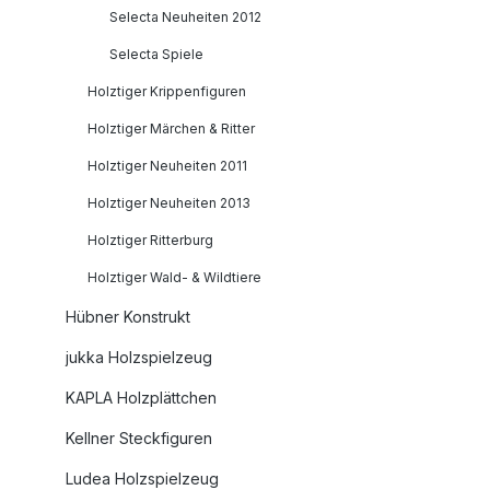
Selecta Neuheiten 2012
Selecta Spiele
Holztiger Krippenfiguren
Holztiger Märchen & Ritter
Holztiger Neuheiten 2011
Holztiger Neuheiten 2013
Holztiger Ritterburg
Holztiger Wald- & Wildtiere
Hübner Konstrukt
jukka Holzspielzeug
KAPLA Holzplättchen
Kellner Steckfiguren
Ludea Holzspielzeug