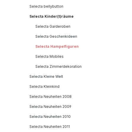
Selecta bellybutton
Selecta Kinder(t)räume
Selecta Garderoben
Selecta Geschenkideen
Selecta Hampelfiguren
Selecta Mobiles
Selecta Zimmerdekoration
Selecta Kleine Welt
Selecta Kleinkind
Selecta Neuheiten 2008
Selecta Neuheiten 2009
Selecta Neuheiten 2010
Selecta Neuheiten 2011