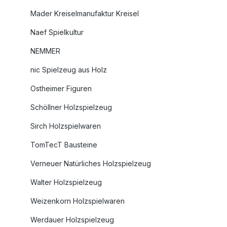
Mader Kreiselmanufaktur Kreisel
Naef Spielkultur
NEMMER
nic Spielzeug aus Holz
Ostheimer Figuren
Schöllner Holzspielzeug
Sirch Holzspielwaren
TomTecT Bausteine
Verneuer Natürliches Holzspielzeug
Walter Holzspielzeug
Weizenkorn Holzspielwaren
Werdauer Holzspielzeug