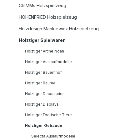
GRIMMs Holzspielzeug
HOHENFRIED Holzspielzeug
Holzdesign Mankiewicz Holzspielzeug
Holztiger Spielwaren
Holztiger Arche Noah
Holztiger Auslaufmodelle
Holztiger Bauernhof
Holztiger Bäume
Holztiger Dinosaurier
Holztiger Displays
Holztiger Exotische Tiere
Holztiger Gebäude
Selecta Auslaufmodelle