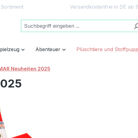
 Sortiment
Versandkostenfrei in DE ab 
spielzeug
Abenteuer
Plüschtiere und Stoffpup
AR Neuheiten 2025
2025