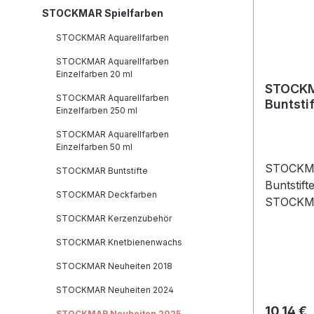
STOCKMAR Spielfarben
STOCKMAR Aquarellfarben
STOCKMAR Aquarellfarben
Einzelfarben 20 ml
STOCKM
STOCKMAR Aquarellfarben
Buntstif
Einzelfarben 250 ml
Bleistift
STOCKMAR Aquarellfarben
Einzelfarben 50 ml
STOCKMA
STOCKMAR Buntstifte
Buntstifte
STOCKMAR Deckfarben
STOCKMA
STOCKMA
STOCKMAR Kerzenzubehör
handelt s
STOCKMAR Knetbienenwachs
STOCKMA
STOCKMAR Neuheiten 2018
Buntstifte
Artikel b
STOCKMAR Neuheiten 2024
6 Farbstif
Reguläre
10,14 €
STOCKMAR Neuheiten 2025