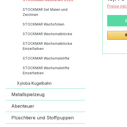
B. Das S
Preise ink
Stockmar 
STOCKMAR Set Malen und
Zeichnen
das spezi
Gebrauch
STOCKMAR Wachsfolien
entwickel
STOCKMAR Wachsmalblöcke
farbinten
klassisc
STOCKMAR Wachsmalblöcke
Einzelfarben
einen ebe
Bleistift
STOCKMAR Wachsmalstifte
Dreikantf
STOCKMAR Wachsmalstifte
natürlic
Einzelfarben
Stifthalt
Xyloba Kugelbahn
Kinder i
förderlich
Metallspielzeug
angenehm
die Fein
Abenteuer
ein präzi
Plüschtiere und Stoffpuppen
ermüdung
Schreibe