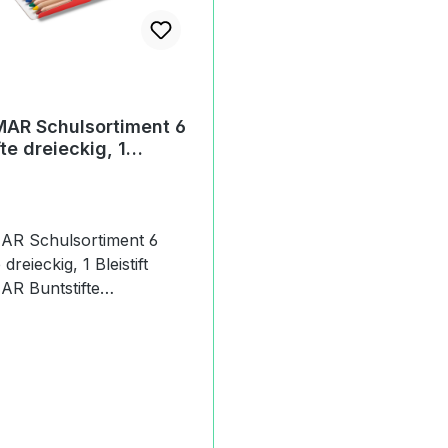
AR Schulsortiment 6
te dreieckig, 1
R Schulsortiment 6
 dreieckig, 1 Bleistift
R Buntstifte
R Neuheiten 2025 Es
ich um den Artikel
R Schulsortiment 6
 dreieckig, 1 Bleistift. Der
einhaltet 1 Pappschachtel,
te,dreieckig und 1 Bleistift
r Preis: