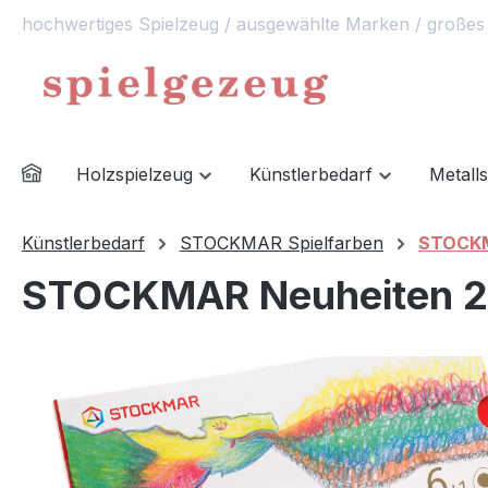
hochwertiges Spielzeug / ausgewählte Marken / großes
springen
Zur Hauptnavigation springen
Holzspielzeug
Künstlerbedarf
Metall
Künstlerbedarf
STOCKMAR Spielfarben
STOCKM
STOCKMAR Neuheiten 