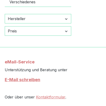
Verschiedenes
Kunstunte
Schreibe
Arbeiten
Hersteller
Schulsor
pädagogis
Preis
Umweltb
ansprech
kompakte
funktiona
verantwo
Buntstift
eMail-Service
höchste 
Unterstützung und Beratung unter
an Farba
Verarbei
E-Mail schreiben
moderns
gesundhe
Umweltve
Oder über unser
Kontaktformular
.
Nachhalti