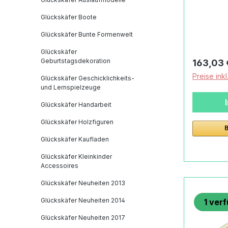
Glückskä
Glückskäfer Boote
Der für 
Stubenwa
Glückskäfer Bunte Formenwelt
ausgewäh
Glückskäfer
massive
Geburtstagsdekoration
Reguläre
163,03 
inkl. Holz
Preise ink
Glückskäfer Geschicklichkeits-
stabile B
und Lernspielzeuge
verbinde
Glückskäfer Handarbeit
dem Unte
ausgezei
Glückskäfer Holzfiguren
Fahrgest
Glückskäfer Kaufladen
die quali
Ummantel
Glückskäfer Kleinkinder
Accessoires
schöne S
hübsche 
Glückskäfer Neuheiten 2013
lässt sic
Glückskäfer Neuheiten 2014
1
verf
Lösen de
unten kl
Glückskäfer Neuheiten 2017