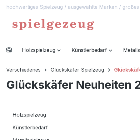
hochwertiges Spielzeug / ausgewählte Marken / großes
springen
Zur Hauptnavigation springen
Holzspielzeug
Künstlerbedarf
Metall
Verschiedenes
Glückskäfer Spielzeug
Glückskäf
Glückskäfer Neuheiten 
Holzspielzeug
Künstlerbedarf