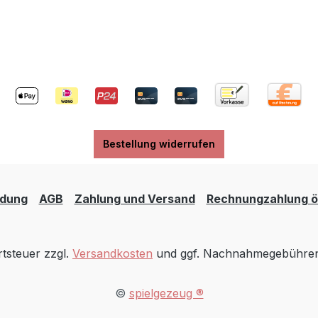
GmbHHaubersbronner
Nicht für Kinder unter 
4 Schorndorf, Germany+
geeignet. Achtung!
81 / 60 03-
Verletzungsgefahr im
usyma.de
Rachenraum.Angaben 
www.dusyma.com
Hersteller (Informations
zur GPSR
Produktsicherheitsvero
Dusyma GmbHHaubersb
Bestellung widerrufen
Str.73614 Schorndorf, 
49 (0) 7181 / 60 03-
0info@dusyma.de
dung
AGB
Zahlung und Versand
Rechnungzahlung öf
https://www.dusyma.co
rtsteuer zzgl.
Versandkosten
und ggf. Nachnahmegebühren,
©
spielgezeug ®