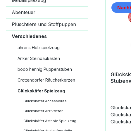
Metallspielzeug
Nachb
Abenteuer
Plüschtiere und Stoffpuppen
Verschiedenes
ahrens Holzspielzeug
Anker Steinbaukasten
bodo hennig Puppenstuben
Glücksk
Crottendorfer Räucherkerzen
Stuben
Glückskäfer Spielzeug
Glückskäfer Accessoires
Glücksk
Glückskäfer Arztkoffer
Glückskä
Glückskäfer Astholz Spielzeug
Glückskäf
handelt s
Glückskäfer Auslaufmodelle