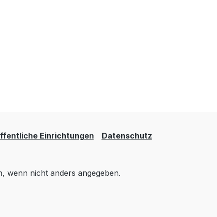
10 Monaten
Verletzungsgefahr im
Rachenraum.Angaben zum
Hersteller (Informationspflichten
zum
zur GPSR
pflichten
Produktsicherheitsverordnung)
Dusyma GmbHHaubersbronner
rdnung)
Str.73614 Schorndorf, Germany+
ronner
49 (0) 7181 / 60 03-
Germany+
0info@dusyma.de
https://www.dusyma.com
fentliche Einrichtungen
Datenschutz
m
 wenn nicht anders angegeben.