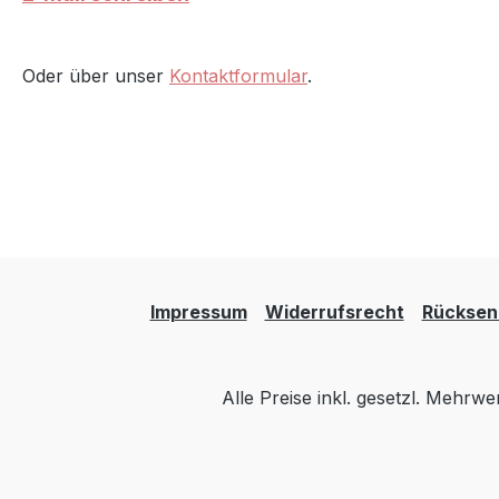
Dusyma 
Str.7361
49 (0) 71
Oder über unser
Kontaktformular
.
0info@d
https://
Impressum
Widerrufsrecht
Rücksen
Alle Preise inkl. gesetzl. Mehrwe