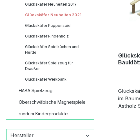
x 30 x 62
Glückskäfer Neuheiten 2019
– 56cm. 
zu Glück
Glückskäfer Neuheiten 2021
Stubenwa
Glückskäfer Puppenspiel
Glückskä
Glückskäfer Rindenholz
Stubenw
JahreMac
Glückskäfer Spielküchen und
Korb-
Herde
Glücksk
Stubenwa
Bauklöt
Glückskäfer Spielzeug für
Nicht fü
Draußen
geeignet
Glückskäfer Werkbank
verschlu
Kleintei
HABA Spielzeug
Glückskä
(Informa
im Baumwollnet
Oberschwäbische Magnetspiele
Produkts
Astholz Spielz
Dusyma 
Neuheiten 2021 Es 
rundum Kinderprodukte
Str.7361
den Arti
49 (0) 71
Bauklötz
0info@d
Hersteller
Produktd