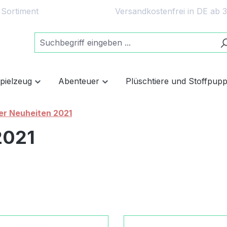
 Sortiment
Versandkostenfrei in DE ab 
spielzeug
Abenteuer
Plüschtiere und Stoffpup
er Neuheiten 2021
2021