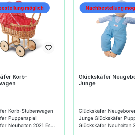
estellung möglich
Nachbestellung mög
äfer Korb-
Glückskäfer Neugeb
wagen
Junge
äfer Korb-Stubenwagen
Glückskäfer Neugebore
fer Puppenspiel
Junge Glückskäfer Puppenspiel
er Neuheiten 2021 Es
Glückskäfer Neuheiten 20
ich um den Artikel
handelt sich um den Arti