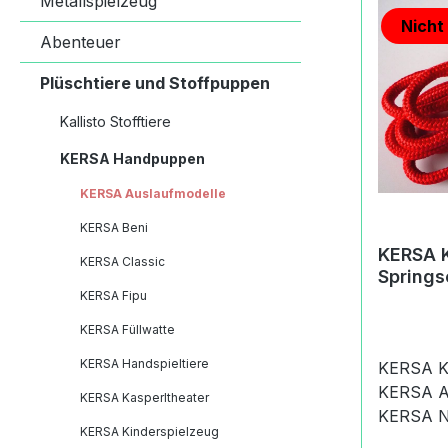
Metallspielzeug
Nicht
Abenteuer
Plüschtiere und Stoffpuppen
Kallisto Stofftiere
KERSA Handpuppen
KERSA Auslaufmodelle
KERSA Beni
KERSA K
KERSA Classic
Springs
KERSA Fipu
KERSA Füllwatte
KERSA Handspieltiere
KERSA Ki
KERSA A
KERSA Kasperltheater
KERSA Neu
KERSA Kinderspielzeug
Kinderspielzeug K