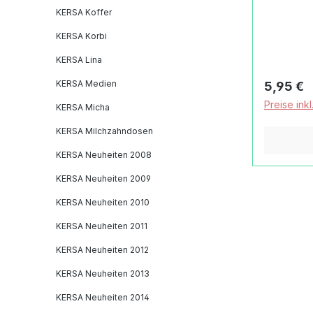
dieser Ka
KERSA Koffer
traditione
KERSA Korbi
Kinderspielzeug. Z
KERSA Lina
es robus
bewährte
KERSA Medien
Reguläre
5,95 €
Markenqua
Preise ink
KERSA Micha
sogar au
Rosshaar. Auch KE
KERSA Milchzahndosen
Gartenger
KERSA Neuheiten 2008
Kategorie
Kindersc
KERSA Neuheiten 2009
Metall un
KERSA Neuheiten 2010
für Garten o
KERSA Neuheiten 2011
offerier
Kinderspi
KERSA Neuheiten 2012
Sandspie
KERSA Neuheiten 2013
Sommer,
Produktd
KERSA Neuheiten 2014