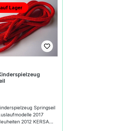
 auf Lager
inderspielzeug
eil
nderspielzeug Springseil
uslaufmodelle 2017
heiten 2012 KERSA
ERSA bietet in