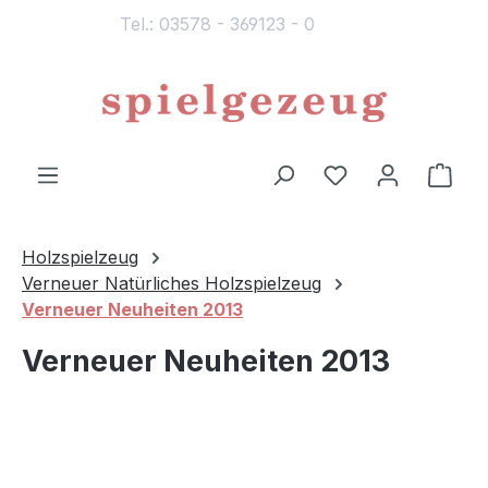
Tel.: 03578 - 369123 - 0
alt springen
Du hast 0 Produ
Ware
Holzspielzeug
Verneuer Natürliches Holzspielzeug
Verneuer Neuheiten 2013
Verneuer Neuheiten 2013