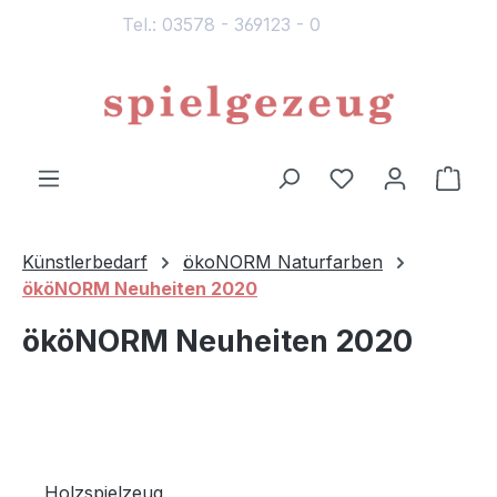
Tel.: 03578 - 369123 - 0
alt springen
Du hast 0 Produ
Ware
Künstlerbedarf
ökoNORM Naturfarben
ököNORM Neuheiten 2020
ököNORM Neuheiten 2020
Holzspielzeug