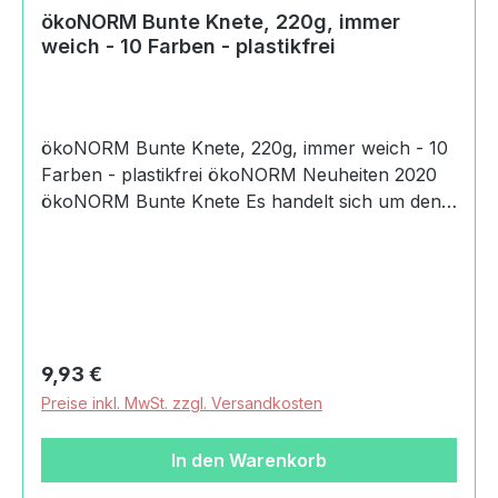
ökoNORM Bunte Knete, 220g, immer
weich - 10 Farben - plastikfrei
ökoNORM Bunte Knete, 220g, immer weich - 10
Farben - plastikfrei ökoNORM Neuheiten 2020
ökoNORM Bunte Knete Es handelt sich um den
Artikel ökoNORM Bunte Knete, 220g, immer
weich - 10 Farben - plastikfrei. Leicht formbar,
für die Kleinen ein echter Bastelspaß! Die
Kinderknete ist so weich, dass Kinder sie immer
kneten können. Sie trocknet nicht aus, schmiert
und färbt nicht. Bunte Knete ist unbegrenzt
Regulärer Preis:
9,93 €
haltbar, ungiftig und abwaschbar. Inhaltsstoffe:
Preise inkl. MwSt. zzgl. Versandkosten
Erdwachse, Paraffinöl, gereinigte Naturkreide,
unbedenkliche Farbstoffe Die Bunte Knete ist
In den Warenkorb
glutenfei und entspricht der Euronorm EN 71/1-
2-3-9 für die Sicherheit von Kinderspielzeug.