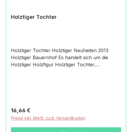
Holztiger Tochter
Holztiger Tochter Holztiger Neuheiten 2013
Holztiger Bauernhof Es handelt sich um die
Holztiger Holzfigur Holztiger Tochter.
Produktdaten und Details zu Holztiger
Tochter:Lieferumfang1 Holztiger
TochterMaterialHolzMaßeLänge: 3.8 cmBreite:
1.9 cmHöhe: 10.5 cmGewicht mit
Verpackung0,04 kgAltersempfehlung36
MonateMachart/StilHolztiger
Regulärer Preis:
16,66 €
TochterhandbemaltHerkunftMade in
Preise inkl. MwSt. zzgl. Versandkosten
EuropeSicherheitAchtung! Nicht für Kinder unter
36 Monaten geeignet. Wegen ablösbarer,