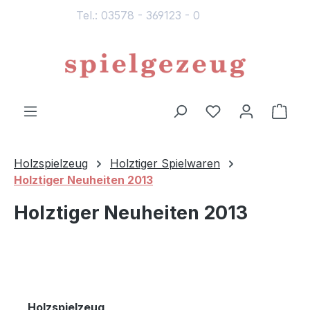
Tel.: 03578 - 369123 - 0
alt springen
Du hast 0 Produ
Ware
Holzspielzeug
Holztiger Spielwaren
Holztiger Neuheiten 2013
Holztiger Neuheiten 2013
Holzspielzeug