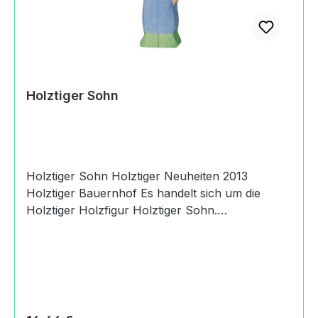
Holztiger Sohn
Holztiger Sohn Holztiger Neuheiten 2013
Holztiger Bauernhof Es handelt sich um die
Holztiger Holzfigur Holztiger Sohn.
Produktdaten und Details zu Holztiger
Sohn:Lieferumfang1 Holztiger
SohnMaterialHolzMaßeLänge: 3.6 cmBreite: 1.9
cmHöhe: 10.4 cmGewicht mit Verpackung0,04
kgAltersempfehlung36
MonateMachart/StilHolztiger