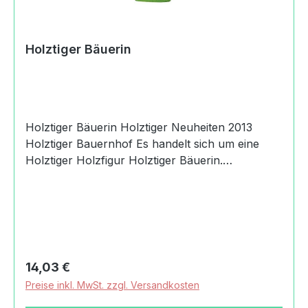
Holztiger Bäuerin
Holztiger Bäuerin Holztiger Neuheiten 2013
Holztiger Bauernhof Es handelt sich um eine
Holztiger Holzfigur Holztiger Bäuerin.
Produktdaten und Details zu Holztiger
Bäuerin:Lieferumfang1 Holztiger
BäuerinMaterialHolzMaßeLänge: 4.9 cmBreite:
2.3 cmHöhe: 15 cmGewicht mit Verpackung0,06
kgAltersempfehlung36
MonateMachart/StilHolztiger
Regulärer Preis:
14,03 €
BäuerinhandbemaltHerkunftMade in
Preise inkl. MwSt. zzgl. Versandkosten
EuropeSicherheitAchtung! Nicht für Kinder unter