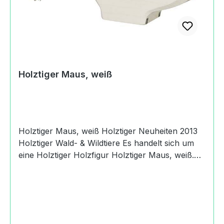
Holztiger Maus, weiß
Holztiger Maus, weiß Holztiger Neuheiten 2013
Holztiger Wald- & Wildtiere Es handelt sich um
eine Holztiger Holzfigur Holztiger Maus, weiß.
Produktdaten und Details zu Holztiger Maus,
weiß:Lieferumfang1 Holztiger Maus,
weißMaterialHolzFadenMaßeLänge: 5 cmBreite:
1.9 cmHöhe: 2.5 cmGewicht mit Verpackung0,01
kgAltersempfehlung36