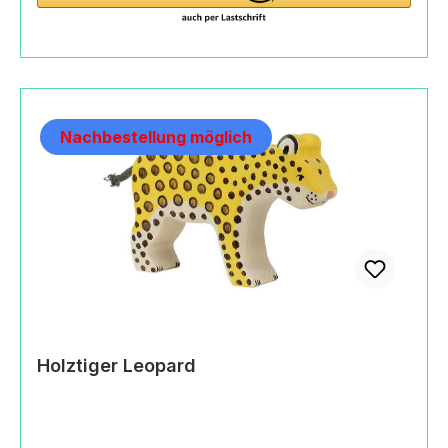
Produktsicherheitsverordnung) Gollnest & Kiesel
GmbH & Co. KGHauptstraße21514 Güster,
Germany+49(0)415888220info@goki.eu
https://goki.eu
Nachbestellung möglich
Holztiger Leopard