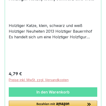
Holztiger Katze, klein, schwarz und weiß
Holztiger Neuheiten 2013 Holztiger Bauernhof
Es handelt sich um eine Holztiger Holzfigur
Holztiger Katze, klein, schwarz und weiß.
Produktdaten und Details zu Holztiger Katze,
klein, schwarz und weiß:Lieferumfang1 Holztiger
Katze, klein, schwarz und
weißMaterialHolzFadenMaßeLänge: 7 cmBreite:
1.9 cmHöhe: 7.5 cmGewicht mit Verpackung0,03
Regulärer Preis:
4,79 €
kgAltersempfehlung36
Preise inkl. MwSt. zzgl. Versandkosten
MonateMachart/StilHolztiger Katze, klein,
schwarz und weißhandbemaltHerkunftMade in
In den Warenkorb
EuropeSicherheitAchtung! Nicht für Kinder unter
36 Monaten geeignet. Kleine Teile.Angaben zum
Hersteller (Informationspflichten zur GPSR