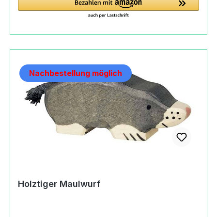
Hersteller (Informationspflichten zur GPSR
Produktsicherheitsverordnung) Gollnest & Kiesel
GmbH & Co. KGHauptstraße21514 Güster,
Germany+49(0)415888220info@goki.eu
https://goki.eu
Nachbestellung möglich
Holztiger Maulwurf