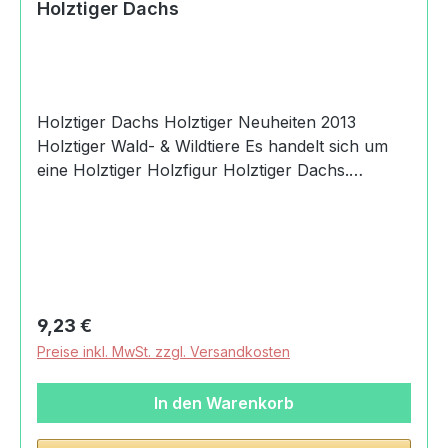
Holztiger Dachs
Holztiger Dachs Holztiger Neuheiten 2013
Holztiger Wald- & Wildtiere Es handelt sich um
eine Holztiger Holzfigur Holztiger Dachs.
Produktdaten und Details zu Holztiger
Dachs:Lieferumfang1 Holztiger
DachsMaterialHolzMaßeLänge: 12.5 cmBreite:
2.3 cmHöhe: 5.2 cmGewicht mit Verpackung0,05
kgAltersempfehlung36
MonateMachart/StilHolztiger
Regulärer Preis:
9,23 €
DachshandbemaltHerkunftMade in
Preise inkl. MwSt. zzgl. Versandkosten
EuropeSicherheitAchtung! Nicht für Kinder unter
36 Monaten geeignet. Wegen ablösbarer,
In den Warenkorb
verschluckbarer Kleinteile und damit
verbundener Erstickungsgefahr.Angaben zum