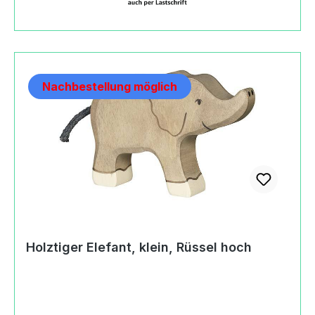
Produktsicherheitsverordnung) Gollnest & Kiesel
GmbH & Co. KGHauptstraße21514 Güster,
Germany+49(0)415888220info@goki.eu
https://goki.eu
Nachbestellung möglich
Holztiger Elefant, klein, Rüssel hoch