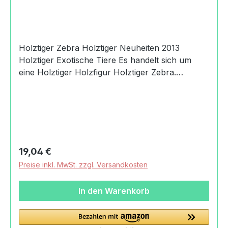
Holztiger Zebra Holztiger Neuheiten 2013
Holztiger Exotische Tiere Es handelt sich um
eine Holztiger Holzfigur Holztiger Zebra.
Produktdaten und Details zu Holztiger
Zebra:Lieferumfang1 Holztiger
ZebraMaterialHolzFadenMaßeLänge: 14.4
cmBreite: 2.8 cmHöhe: 14 cmGewicht mit
Verpackung0,15 kgAltersempfehlung36
MonateMachart/StilHolztiger
Regulärer Preis:
19,04 €
ZebrahandbemaltHerkunftMade in
Preise inkl. MwSt. zzgl. Versandkosten
EuropeSicherheitAchtung! Nicht für Kinder unter
36 Monaten geeignet. Wegen ablösbarer,
In den Warenkorb
verschluckbarer Kleinteile und damit
verbundener Erstickungsgefahr.Angaben zum
Hersteller (Informationspflichten zur GPSR