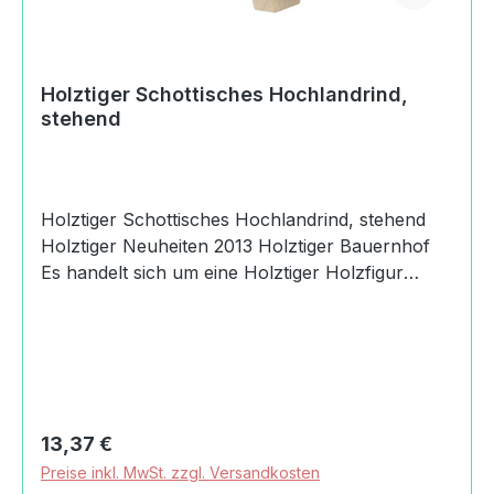
Holztiger Schottisches Hochlandrind,
stehend
Holztiger Schottisches Hochlandrind, stehend
Holztiger Neuheiten 2013 Holztiger Bauernhof
Es handelt sich um eine Holztiger Holzfigur
Holztiger Schottisches Hochlandrind, stehend.
Produktdaten und Details zu Holztiger
Schottisches Hochlandrind,
stehend:Lieferumfang1 Holztiger Schottisches
Hochlandrind,
stehendMaterialHolzFadenMaßeLänge: 16
Regulärer Preis:
13,37 €
cmBreite: 2.8 cmHöhe: 10.5 cmGewicht mit
Preise inkl. MwSt. zzgl. Versandkosten
Verpackung0,14 kgAltersempfehlung36