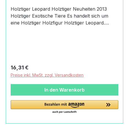
Holztiger Leopard Holztiger Neuheiten 2013
Holztiger Exotische Tiere Es handelt sich um
eine Holztiger Holzfigur Holztiger Leopard.
Produktdaten und Details zu Holztiger
Leopard:Lieferumfang1 Holztiger
LeopardMaterialHolzFadenMaßeLänge: 13.5
cmBreite: 2.8 cmHöhe: 8.8 cmGewicht mit
Verpackung0,11 kgAltersempfehlung36
MonateMachart/StilHolztiger
Regulärer Preis:
16,31 €
LeopardhandbemaltHerkunftMade in
Preise inkl. MwSt. zzgl. Versandkosten
EuropeSicherheitAchtung! Nicht für Kinder unter
36 Monaten geeignet. Kleine Teile.Angaben zum
In den Warenkorb
Hersteller (Informationspflichten zur GPSR
Produktsicherheitsverordnung) Gollnest & Kiesel
GmbH & Co. KGHauptstraße21514 Güster,
Germany+49(0)415888220info@goki.eu
https://goki.eu