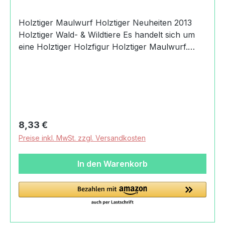
Holztiger Maulwurf Holztiger Neuheiten 2013
Holztiger Wald- & Wildtiere Es handelt sich um
eine Holztiger Holzfigur Holztiger Maulwurf.
Produktdaten und Details zu Holztiger
Maulwurf:Lieferumfang1 Holztiger
MaulwurfMaterialHolzFadenMaßeLänge: 7.5
cmBreite: 2.3 cmHöhe: 3.1 cmGewicht mit
Verpackung0,03 kgAltersempfehlung36
MonateMachart/StilHolztiger
Regulärer Preis:
8,33 €
MaulwurfhandbemaltHerkunftMade in
Preise inkl. MwSt. zzgl. Versandkosten
EuropeSicherheitAchtung! Nicht für Kinder unter
36 Monaten geeignet. Wegen ablösbarer,
In den Warenkorb
verschluckbarer Kleinteile und damit
verbundener Erstickungsgefahr.Angaben zum
Hersteller (Informationspflichten zur GPSR
Produktsicherheitsverordnung) Gollnest & Kiesel
GmbH & Co. KGHauptstraße21514 Güster,