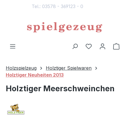
Tel.: 03578 - 369123 - 0
alt springen
Du hast 0 Produ
Ware
Holzspielzeug
Holztiger Spielwaren
Holztiger Neuheiten 2013
Holztiger Meerschweinchen