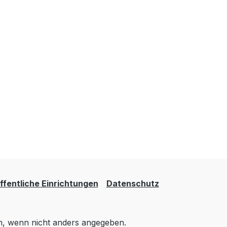
ten und
d
Tuka-
853-
r Astrid
Tuka-
ignAutorin
er: Cäcilie
 cmHöhe:
6+
er Astrid
Tuka-
termin:
fentliche Einrichtungen
Datenschutz
 und
 wenn nicht anders angegeben.