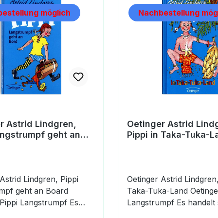
estellung möglich
Nachbestellung mög
r Astrid Lindgren,
Oetinger Astrid Lind
angstrumpf geht an
Pippi in Taka-Tuka-L
Astrid Lindgren, Pippi
Oetinger Astrid Lindgren,
mpf geht an Board
Taka-Tuka-Land Oetinger Pippi
Pippi Langstrumpf Es
Langstrumpf Es handelt sich um
sich um das Buch Oetinger
das Buch Oetinger Astri