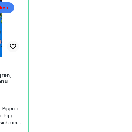
lich
gren,
and
 Pippi in
d Lindgren,