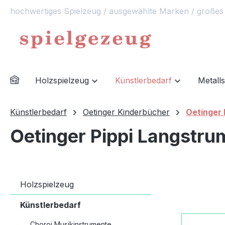
hochwertiges Spielzeug / ausgewählte Marken / großes
springen
Zur Hauptnavigation springen
Holzspielzeug
Künstlerbedarf
Metall
Künstlerbedarf
Oetinger Kinderbücher
Oetinger 
Oetinger Pippi Langstru
Holzspielzeug
Künstlerbedarf
Choroi Musikinstrumente