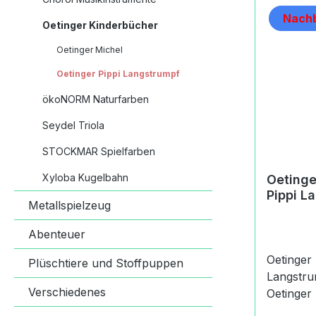
Nachb
Oetinger Kinderbücher
Oetinger Michel
Oetinger Pippi Langstrumpf
ökoNORM Naturfarben
Seydel Triola
STOCKMAR Spielfarben
Xyloba Kugelbahn
Oetinge
Pippi L
Metallspielzeug
Board
Abenteuer
Oetinger 
Plüschtiere und Stoffpuppen
Langstru
Verschiedenes
Oetinger 
handelt 