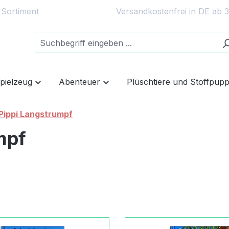
 Sortiment
Versandkostenfrei in DE ab 
spielzeug
Abenteuer
Plüschtiere und Stoffpup
Pippi Langstrumpf
mpf