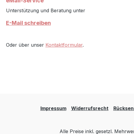
Weltmeer
eMail-Service
und Detai
Unterstützung und Beratung unter
Lindgren
an Board
E-Mail schreiben
4Lieferu
Lindgren
an Boar
Oder über unser
Kontaktformular
.
SeitenMa
: Astrid 
HeinigMa
16 cmAlt
JahreMac
Lindgren
an Board
Kinderbu
August 1
Impressum
Widerrufsrecht
Rücksen
gebunde
Selberle
Illustrat
Alle Preise inkl. gesetzl. Mehrwe