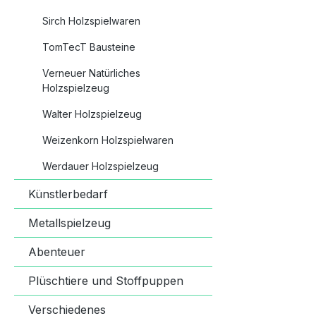
Kinderkü
Sirch Holzspielwaren
enthältI
(Imitat),
TomTecT Bausteine
gDurchre
Verneuer Natürliches
Dekorati
Holzspielzeug
(extra
Walter Holzspielzeug
Artikel)
ge: 6.8 
Weizenkorn Holzspielwaren
cmSpielh
cmMachar
Werdauer Holzspielzeug
Kinderkü
Künstlerbedarf
Culinahö
Modellbei
Metallspielzeug
für geme
geölter 
Abenteuer
ErleHerk
Plüschtiere und Stoffpuppen
Germany
(Informa
Verschiedenes