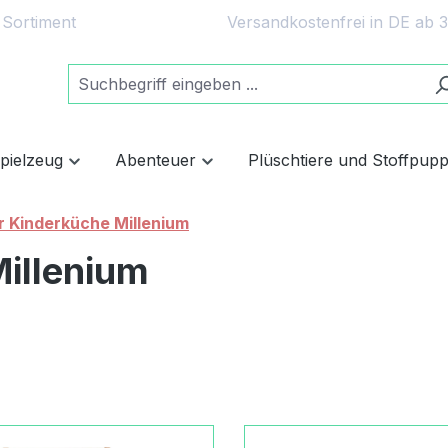
 Sortiment
Versandkostenfrei in DE ab 
spielzeug
Abenteuer
Plüschtiere und Stoffpup
r Kinderküche Millenium
Millenium