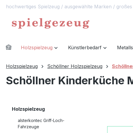
hochwertiges Spielzeug / ausgewählte Marken / großes
springen
Zur Hauptnavigation springen
Holzspielzeug
Künstlerbedarf
Metall
Holzspielzeug
Schöllner Holzspielzeug
Schöllne
Schöllner Kinderküche 
Holzspielzeug
alsterkontec Griff-Loch-
Fahrzeuge