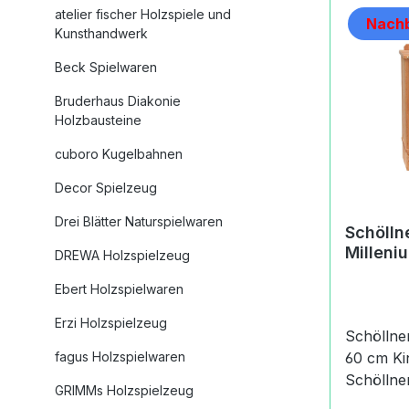
atelier fischer Holzspiele und
Nachb
Kunsthandwerk
Beck Spielwaren
Bruderhaus Diakonie
Holzbausteine
cuboro Kugelbahnen
Decor Spielzeug
Drei Blätter Naturspielwaren
Schölln
Milleni
DREWA Holzspielzeug
Ebert Holzspielwaren
Erzi Holzspielzeug
Schöllne
fagus Holzspielwaren
60 cm Kinderküche Millenium
Schöllner
GRIMMs Holzspielzeug
kompakte