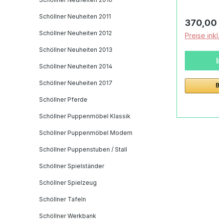
https://s
geölter m
höhenver
Schöllner Neuheiten 2011
Reguläre
370,00
wahlweis
Schöllner Neuheiten 2012
Preise ink
mit viel 
Schöllner Neuheiten 2013
Küchenute
Wünsche 
Schöllner Neuheiten 2014
Induktion
Schöllner Neuheiten 2017
Edelstah
inklusive
Schöllner Pferde
Durchreic
Schöllner Puppenmöbel Klassik
Hingucke
Schöllner Puppenmöbel Modern
Kinderzimmer! Abm
Grundflä
Schöllner Puppenstuben / Stall
cm Spie
Schöllner Spielständer
insgesam
60 cm Hö
Schöllner Spielzeug
Produktd
Schöllner Tafeln
Schöllne
Culina:L
Schöllner Werkbank