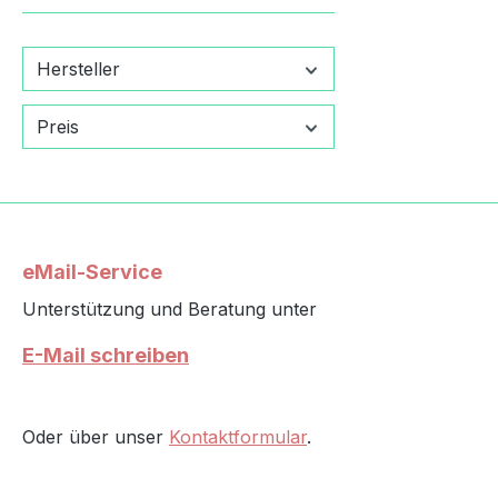
Produkts
Roland S
Holzspie
Hersteller
Unterwö
Germany
Preis
7737scho
https://s
eMail-Service
Unterstützung und Beratung unter
E-Mail schreiben
Oder über unser
Kontaktformular
.