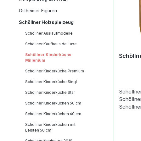
Dekorati
: 68 cmB
Ostheimer Figuren
cmHöhe d
Schöllner Holzspielzeug
cmHöhe m
cmGewic
Schöllner Auslaufmodelle
kgMachar
Schöllner Kaufhaus de Luxe
Kinderkü
cmKinde
Schöllner Kinderküche
Schölln
Schmuck
Millenium
Bauformg
Schöllner Kinderküche Premium
Oberfläc
Schöllner Kinderküche Singl
Germany
(Informa
Schöllne
Schöllner Kinderküche Star
Produkts
Schöllne
Schöllner Kinderküchen 50 cm
Roland S
Schöllne
Holzspie
Schöllner
Schöllner Kinderküchen 60 cm
Unterwö
der Schö
Schöllner Kinderküchen mit
Germany
handelt e
Leisten 50 cm
7737scho
bespielb
Schöllner Neuheiten 2010