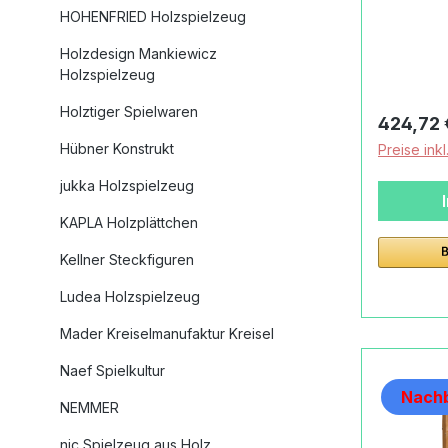
Millenium
HOHENFRIED Holzspielzeug
Backröh
Holzdesign Mankiewicz
Edelstahl
Holzspielzeug
modernes
Schmucks
Holztiger Spielwaren
Reguläre
424,72 
Kinderzi
Hübner Konstrukt
Preise ink
Kinderga
der Halt
jukka Holzspielzeug
lassen s
KAPLA Holzplättchen
Handtüche
Kinderküc
Kellner Steckfiguren
hergestel
Ludea Holzspielzeug
Details 
Milleniu
Mader Kreiselmanufaktur Kreisel
Schöllne
Naef Spielkultur
60 cmmit
Nachb
Backröhr
NEMMER
Edelstah
nic Spielzeug aus Holz