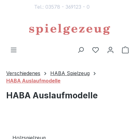
Tel.: 03578 - 369123 - 0
alt springen
Du hast 0 Produ
Ware
Verschiedenes
HABA Spielzeug
HABA Auslaufmodelle
HABA Auslaufmodelle
Holzspielzeug