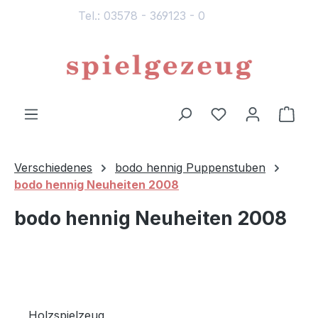
Tel.: 03578 - 369123 - 0
alt springen
Du hast 0 Produ
Ware
Verschiedenes
bodo hennig Puppenstuben
bodo hennig Neuheiten 2008
bodo hennig Neuheiten 2008
Holzspielzeug