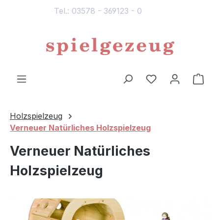
Tel.: 03578 - 369123 - 0
alt springen
Du hast 0 Produ
Ware
Holzspielzeug
Verneuer Natürliches Holzspielzeug
Verneuer Natürliches
Holzspielzeug