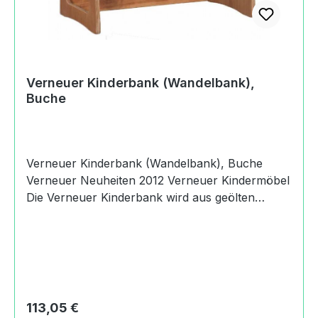
Verneuer Kinderbank (Wandelbank),
Buche
Verneuer Kinderbank (Wandelbank), Buche
Verneuer Neuheiten 2012 Verneuer Kindermöbel
Die Verneuer Kinderbank wird aus geölten
Buchenholz gearbeitet. Sie ist eine Wandelbank -
ein Verwandlungskünstler. Durch Drehen der
Bank lassen sich unterschiedliche Sitzhöhen
erzielen (16 cm, 21 cm und 35 cm). Die
Kindermöbel haben eine fein geschliffene und
mit Naturharzöl veredelte Oberfläche. Die
Regulärer Preis:
113,05 €
Oberfläche behält dadurch ihre natürliche