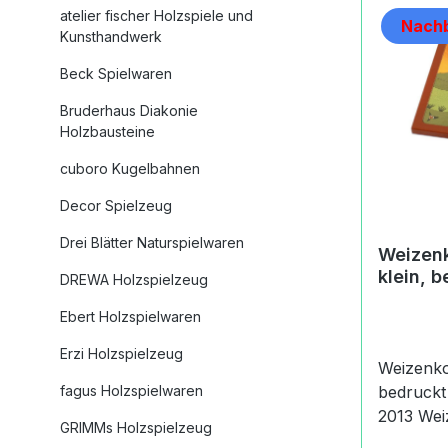
atelier fischer Holzspiele und
Nachb
Kunsthandwerk
Beck Spielwaren
Bruderhaus Diakonie
Holzbausteine
cuboro Kugelbahnen
Decor Spielzeug
Drei Blätter Naturspielwaren
Weizenk
klein, 
DREWA Holzspielzeug
Ebert Holzspielwaren
Erzi Holzspielzeug
Weizenko
fagus Holzspielwaren
bedruckt Weizenkorn Neuheit
2013 Weizenkorn Puzzles, klein,
GRIMMs Holzspielzeug
bedruckt Es handelt sich um e