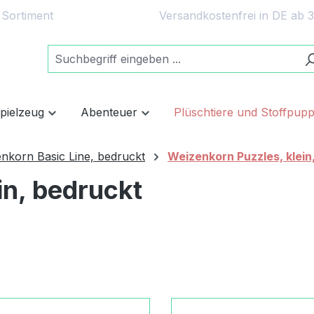
 Sortiment
Versandkostenfrei in DE ab 
spielzeug
Abenteuer
Plüschtiere und Stoffpup
nkorn Basic Line, bedruckt
Weizenkorn Puzzles, klein
in, bedruckt