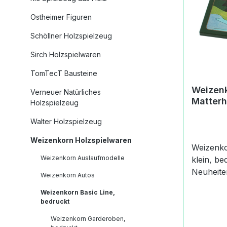
einheimi
Buche, L
Ostheimer Figuren
Birkebedr
Schöllner Holzspielzeug
bemaltV
kinderfre
Sirch Holzspielwaren
lichtecht
Farben u
TomTecT Bausteine
madeAnga
Weizenk
Verneuer Natürliches
(Informa
Matterh
Holzspielzeug
Produkts
Stiftung
Walter Holzspielzeug
Weizenko
Weizenkorn Holzspielwaren
Basel, S
Weizenko
31info@w
Weizenkorn Auslaufmodelle
klein, bedruckt
https://
Neuheiten 2013
Weizenkorn Autos
verantwo
Puzzles, klei
Weizenkorn Basic Line,
(Informa
sich um 
bedruckt
Produkts
Matterhor
zenkorn
Weizenkorn Garderoben,
Preis de