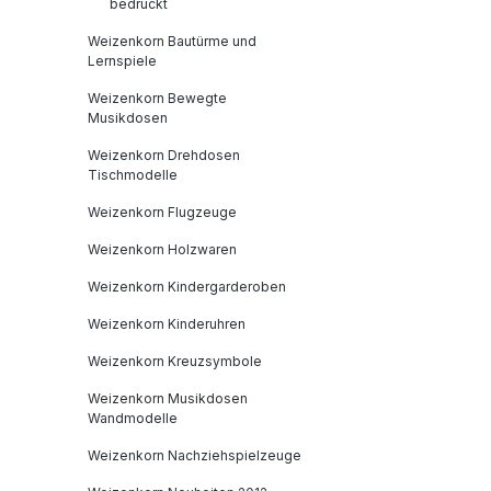
bedruckt
bemaltV
Weizenkorn Bautürme und
kinderfre
Lernspiele
lichtecht
Farben u
Weizenkorn Bewegte
Musikdosen
madeAnga
(Informa
Weizenkorn Drehdosen
Tischmodelle
Produkts
Stiftung
Weizenkorn Flugzeuge
Weizenko
Weizenkorn Holzwaren
Basel, S
31info@w
Weizenkorn Kindergarderoben
https://
Weizenkorn Kinderuhren
verantwo
(Informa
Weizenkorn Kreuzsymbole
Produkts
Weizenkorn Musikdosen
zenkorn
Wandmodelle
Deutschl
Weizenkorn Nachziehspielzeuge
0 Lörrac