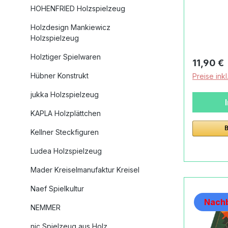
Weizenko
HOHENFRIED Holzspielzeug
bedruckt.
Holzdesign Mankiewicz
Weizenko
Holzspielzeug
bedruckt 
Hand bem
Holztiger Spielwaren
Reguläre
11,90 €
Produktd
Hübner Konstrukt
Preise ink
Weizenko
bedruckt
jukka Holzspielzeug
Weizenko
KAPLA Holzplättchen
bedruckt
TeileMat
Kellner Steckfiguren
cmBreite
Ludea Holzspielzeug
cmAlter
MonateMa
Mader Kreiselmanufaktur Kreisel
Puzzle We
Naef Spielkultur
Handarbei
Nachb
gefertigt
NEMMER
dauerhaf
nic Spielzeug aus Holz