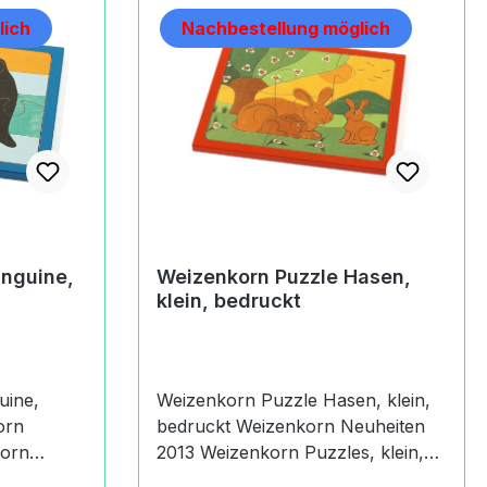
lich
Nachbestellung möglich
inguine,
Weizenkorn Puzzle Hasen,
klein, bedruckt
uine,
Weizenkorn Puzzle Hasen, klein,
bedruckt Weizenkorn Neuheiten
2013 Weizenkorn Puzzles, klein,
t
bedruckt Es handelt sich um ein