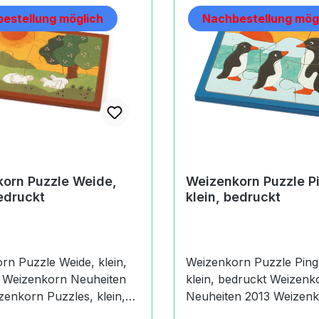
estellung möglich
Nachbestellung mög
orn Puzzle Weide,
Weizenkorn Puzzle P
bedruckt
klein, bedruckt
rn Puzzle Weide, klein,
Weizenkorn Puzzle Ping
en
klein, bedruckt Weizenkorn
Neuheiten 2013 Weizenkorn
in
Puzzles, klein, bedruckt Es handel