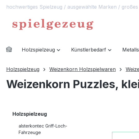
hochwertiges Spielzeug / ausgewählte Marken / großes
springen
Zur Hauptnavigation springen
Holzspielzeug
Künstlerbedarf
Metall
Holzspielzeug
Weizenkorn Holzspielwaren
Weize
Weizenkorn Puzzles, kle
Holzspielzeug
alsterkontec Griff-Loch-
Fahrzeuge