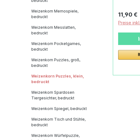
bedruckt
Deutschl
klein, be
0 Lörrac
von Hand
Weizenkorn Memospiele,
Reguläre
11,90 €
bedruckt
686 91 31
Produktd
Preise ink
Weizenko
Weizenkorn Messlatten,
klein, be
bedruckt
Weizenko
Weizenkorn Pocketgames,
klein, be
bedruckt
TeileMat
Weizenkorn Puzzles, groß,
cmBreite
bedruckt
cmAlter
Weizenkorn Puzzles, klein,
MonateMa
bedruckt
Puzzle Ma
Weizenkorn Spardosen
bedruckt
Tiergesichter, bedruckt
geschützt
zeitlos 
Weizenkorn Spiegel, bedruckt
Spielze
Weizenkorn Tisch und Stühle,
einheimi
bedruckt
Buche, L
Weizenkorn Würfelpuzzle,
Birkebedr