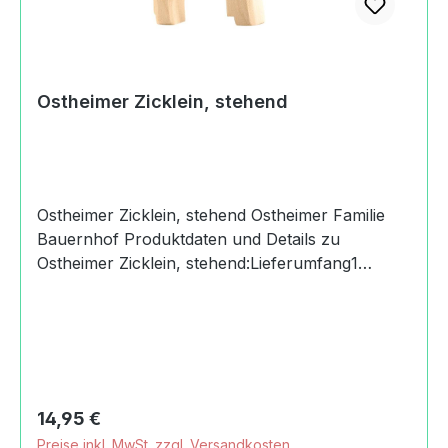
Germany+49
(0)716494200kontakt@ostheimer.de
https://www.ostheimer.de
Ostheimer Zicklein, stehend
Ostheimer Zicklein, stehend Ostheimer Familie
Bauernhof Produktdaten und Details zu
Ostheimer Zicklein, stehend:Lieferumfang1
Ostheimer Zicklein,
stehendMaterialAhornMaßeHöhe: 6
cmAltersempfehlung3+
JahreMachart/StilHolzspielfigur Ostheimer
Zicklein, stehenddas auf das Wesentliche
reduziertes Design nach Magarete Ostheimer
Regulärer Preis:
14,95 €
ermöglicht Kindern freies SpielHolz aus
Preise inkl. MwSt. zzgl. Versandkosten