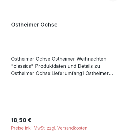
Ostheimer Ochse
Ostheimer Ochse Ostheimer Weihnachten
"classics" Produktdaten und Details zu
Ostheimer Ochse:Lieferumfang1 Ostheimer
OchseMaterialAhornMaßeHöhe: 7
cmAltersempfehlung3+
JahreMachart/StilHolzspielfigur Ostheimer
Ochsedas auf das Wesentliche reduziertes
Design nach Magarete Ostheimer ermöglicht
Kindern freies SpielHolz aus heimischen Wäldern
Regulärer Preis:
18,50 €
wie Ahorn, Esche und Erlekeine Vorbehandlung
Preise inkl. MwSt. zzgl. Versandkosten
oder Grundierung, transparente Bemalung von