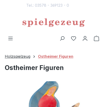
Tel.: 03578 - 369123 - 0
alt springen
Du hast 0 Produ
Ware
Holzspielzeug
Ostheimer Figuren
Ostheimer Figuren