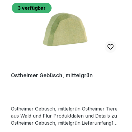
SpielzeugenHerkunftMade in GermanyAngaben
3
verfügbar
zum Hersteller (Informationspflichten zur GPSR
Produktsicherheitsverordnung) Margarete
Ostheimer GmbHBoschstraße73119 Zell u. A.,
Germany+49
(0)716494200kontakt@ostheimer.de
https://www.ostheimer.de
Ostheimer Gebüsch, mittelgrün
Ostheimer Gebüsch, mittelgrün Ostheimer Tiere
aus Wald und Flur Produktdaten und Details zu
Ostheimer Gebüsch, mittelgrün:Lieferumfang1
Ostheimer Gebüsch, mittelgrünMaßeHöhe: 5