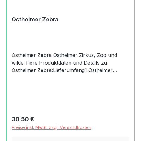
Ostheimer Zebra
Ostheimer Zebra Ostheimer Zirkus, Zoo und
wilde Tiere Produktdaten und Details zu
Ostheimer Zebra:Lieferumfang1 Ostheimer
ZebraMaterialAhornMaßeHöhe: 12
cmAltersempfehlung3+
JahreMachart/StilHolzspielfigur Ostheimer
Zebradas auf das Wesentliche reduziertes Design
nach Magarete Ostheimer ermöglicht Kindern
freies SpielHolz aus heimischen Wäldern wie
Regulärer Preis:
30,50 €
Ahorn, Esche und Erlekeine Vorbehandlung
Preise inkl. MwSt. zzgl. Versandkosten
oder Grundierung, transparente Bemalung von
HandVerwendung wasserlöslicher