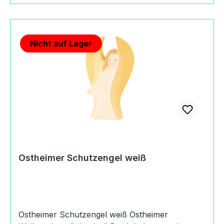
SpielzeugenHerkunftMade in GermanyAngaben
zum Hersteller (Informationspflichten zur GPSR
Produktsicherheitsverordnung) Margarete
Nicht auf Lager
Ostheimer GmbHBoschstraße73119 Zell u. A.,
Germany+49
(0)716494200kontakt@ostheimer.de
https://www.ostheimer.de
Ostheimer Schutzengel weiß
Ostheimer Schutzengel weiß Ostheimer