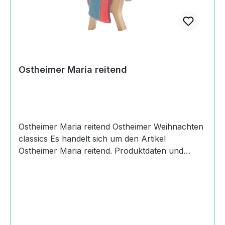
zum Hersteller (Informationspflichten zur GPSR
Produktsicherheitsverordnung) Margarete
Ostheimer GmbHBoschstraße73119 Zell u. A.,
Germany+49
(0)716494200kontakt@ostheimer.de
https://www.ostheimer.de
Ostheimer Maria reitend
Ostheimer Maria reitend Ostheimer Weihnachten
classics Es handelt sich um den Artikel
Ostheimer Maria reitend. Produktdaten und
Details zu Ostheimer Maria reitend:Lieferumfang1
Ostheimer Maria reitendmit
EselMaterialAhornMaßeHöhe: 14
cmAltersempfehlung3+
JahreMachart/StilHolzspielfigur Ostheimer Maria
reitenddas auf das Wesentliche reduziertes