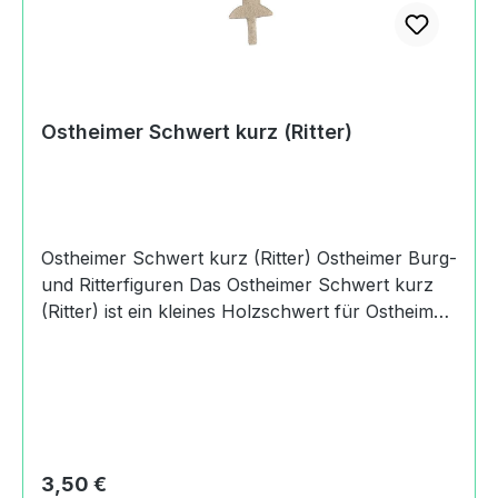
Ostheimer Schwert kurz (Ritter)
Ostheimer Schwert kurz (Ritter) Ostheimer Burg-
und Ritterfiguren Das Ostheimer Schwert kurz
(Ritter) ist ein kleines Holzschwert für Ostheimer
Figuren. Die Maße sind etwa 7.2 x 2.1 x 0.4 cm.
Es ist also kein Spielschwert, sondern ein kleines
Schwert für Figuren! Produktdaten und Details
zu Ostheimer Schwert kurz
(Ritter):Lieferumfang1 Ostheimer Schwert kurz
(Ritter)MaterialAhornMaßeLänge: 7.1 cmBreite:
Regulärer Preis:
3,50 €