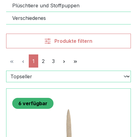
Plüschtiere und Stoffpuppen
Verschiedenes
Produkte filtern
Seite
Seite
Seite
1
2
3
6
verfügbar