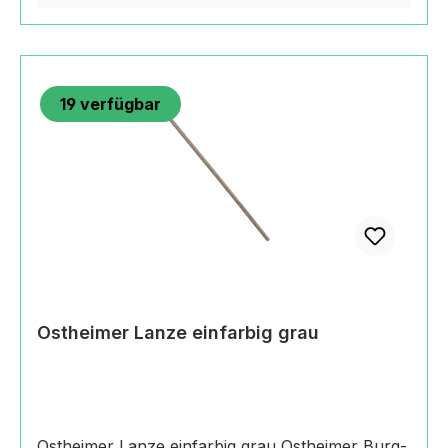
wasserlöslicher Spielzeugfarben nach DIN EN
71/3Endbehandlung mit biologischen
Ölenunversiegelte, offenporige Holzoberflächen
schützen vor Bakterien (im Gegensatz zu
19
verfügbar
Kunstoffen)wasserlösliche Spielzeugfarben nach
DIN EN 71-3, Sicherheit von
SpielzeugenHerkunftMade in GermanyAngaben
zum Hersteller (Informationspflichten zur GPSR
Produktsicherheitsverordnung) Margarete
Ostheimer GmbHBoschstraße73119 Zell u. A.,
Germany+49
(0)716494200kontakt@ostheimer.de
https://www.ostheimer.de
Ostheimer Lanze einfarbig grau
Ostheimer Lanze einfarbig grau Ostheimer Burg-