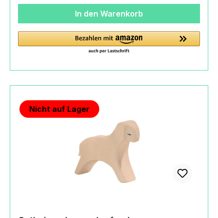
HandVerwendung wasserlöslicher
In den Warenkorb
Spielzeugfarben nach DIN EN
71/3Endbehandlung mit biologischen
Ölenunversiegelte, offenporige Holzoberflächen
schützen vor Bakterien (im Gegensatz zu
Kunstoffen)wasserlösliche Spielzeugfarben nach
DIN EN 71-3, Sicherheit von
SpielzeugenHerkunftMade in GermanyAngaben
zum Hersteller (Informationspflichten zur GPSR
Nicht auf Lager
Produktsicherheitsverordnung) Margarete
Ostheimer GmbHBoschstraße73119 Zell u. A.,
Germany+49
(0)716494200kontakt@ostheimer.de
https://www.ostheimer.de