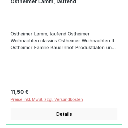
Ostheimer Lamm, laufend
Ostheimer Lamm, laufend Ostheimer
Weihnachten classics Ostheimer Weihnachten II
Ostheimer Familie Bauernhof Produktdaten und
Details zu Ostheimer Lamm,
laufend:Lieferumfang1 Ostheimer Lamm,
laufendMaterialAhornMaßeHöhe: 6
cmAltersempfehlung3+
JahreMachart/StilHolzspielfigur Ostheimer
Lamm, laufenddas auf das Wesentliche
Regulärer Preis:
11,50 €
reduziertes Design nach Magarete Ostheimer
Preise inkl. MwSt. zzgl. Versandkosten
ermöglicht Kindern freies SpielHolz aus
heimischen Wäldern wie Ahorn, Esche und
Details
Erlekeine Vorbehandlung oder Grundierung,
transparente Bemalung von HandVerwendung