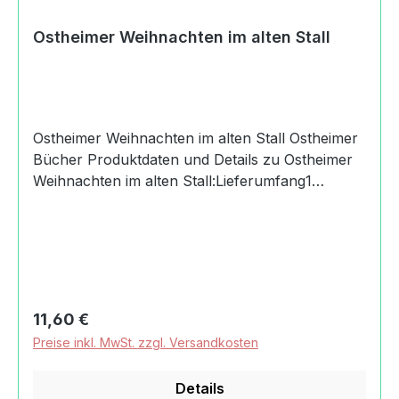
(0)716494200kontakt@ostheimer.de
https://www.ostheimer.de
Ostheimer Weihnachten im alten Stall
Ostheimer Weihnachten im alten Stall Ostheimer
Bücher Produktdaten und Details zu Ostheimer
Weihnachten im alten Stall:Lieferumfang1
Ostheimer Weihnachten im alten
StallDesignErzähler: Bernhard WilbsBilder:
Marie-Laure ViriotAltersempfehlung3+
JahreMachart/StilHolzspielfigur Ostheimer
Weihnachten im alten Stalldas auf das
Wesentliche reduziertes Design nach Magarete
Regulärer Preis:
11,60 €
Ostheimer ermöglicht Kindern freies SpielHolz
Preise inkl. MwSt. zzgl. Versandkosten
aus heimischen Wäldern wie Ahorn, Esche und
Erlekeine Vorbehandlung oder Grundierung,
Details
transparente Bemalung von HandVerwendung