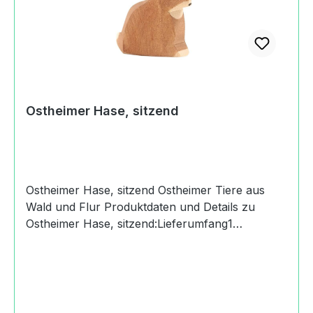
Produktsicherheitsverordnung) Margarete
Ostheimer GmbHBoschstraße73119 Zell u. A.,
Germany+49
(0)716494200kontakt@ostheimer.de
https://www.ostheimer.de
Ostheimer Hase, sitzend
Ostheimer Hase, sitzend Ostheimer Tiere aus
Wald und Flur Produktdaten und Details zu
Ostheimer Hase, sitzend:Lieferumfang1
Ostheimer Hase,
sitzendMaterialAhornMaßeHöhe: 6.5
cmAltersempfehlung3+
JahreMachart/StilHolzspielfigur Ostheimer Hase,
sitzenddas auf das Wesentliche reduziertes