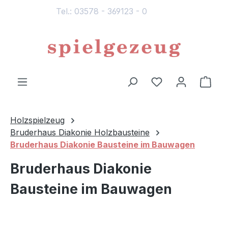
Tel.: 03578 - 369123 - 0
alt springen
Du hast 0 Produ
Ware
Holzspielzeug
Bruderhaus Diakonie Holzbausteine
Bruderhaus Diakonie Bausteine im Bauwagen
Bruderhaus Diakonie
Bausteine im Bauwagen