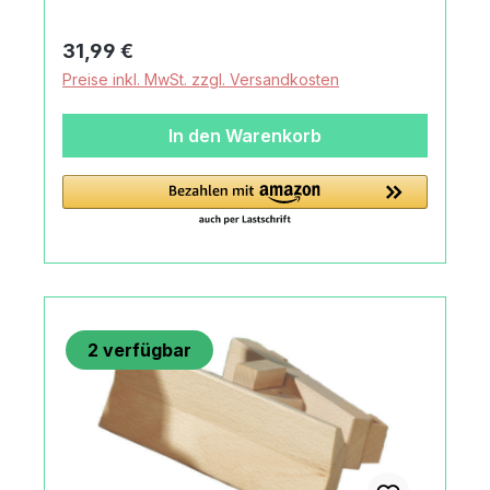
UnimogMaterialBuche,
massivMachart/Stilfagus Classic
Regulärer Preis:
31,99 €
Kehraufsatz für Unimogin typischer heller
Preise inkl. MwSt. zzgl. Versandkosten
Holzoptik wirkt die Struktur und Wärme des
Buchenholzesvon rechts und linkshändigen
In den Warenkorb
Kindern bespielbarfagus wird von Hand
verzahnt, gedübelt und verleimt - bewußt
ohne Nägel, Schrauben oder
KlammernHerkunftMade in Germany
2
verfügbar