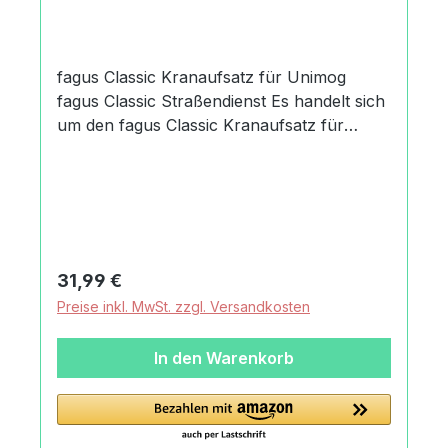
fagus Classic Kranaufsatz für Unimog
fagus Classic Straßendienst Es handelt sich
um den fagus Classic Kranaufsatz für
Unimog. fagus Holzspielwaren...
Produktdaten und Details zu fagus Classic
Kranaufsatz für Unimog:Lieferumfang1
fagus Classic Kranaufsatz für Unimogohne
UnimogMaterialBuche,
massivMachart/Stilfagus Classic
Regulärer Preis:
31,99 €
Kranaufsatz für Unimogin typischer heller
Preise inkl. MwSt. zzgl. Versandkosten
Holzoptik wirkt die Struktur und Wärme des
Buchenholzesvon rechts und linkshändigen
In den Warenkorb
Kindern bespielbarfagus wird von Hand
verzahnt, gedübelt und verleimt - bewußt
ohne Nägel, Schrauben oder
KlammernHerkunftMade in Germany