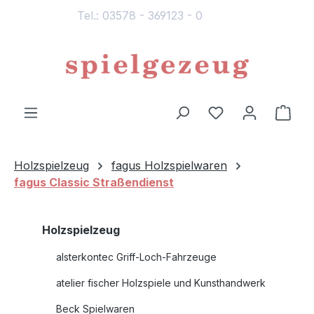
Tel.: 03578 - 369123 - 0
alt springen
Du hast 0 Produ
Ware
Holzspielzeug
fagus Holzspielwaren
fagus Classic Straßendienst
Holzspielzeug
alsterkontec Griff-Loch-Fahrzeuge
atelier fischer Holzspiele und Kunsthandwerk
Beck Spielwaren