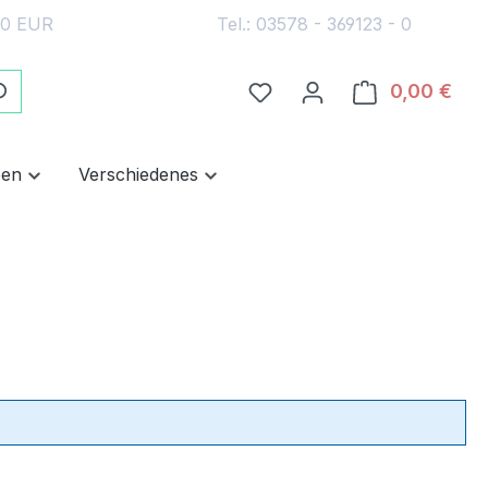
30 EUR
Tel.: 03578 - 369123 - 0
Du hast 0 Produkte auf 
0,00 €
Ware
pen
Verschiedenes