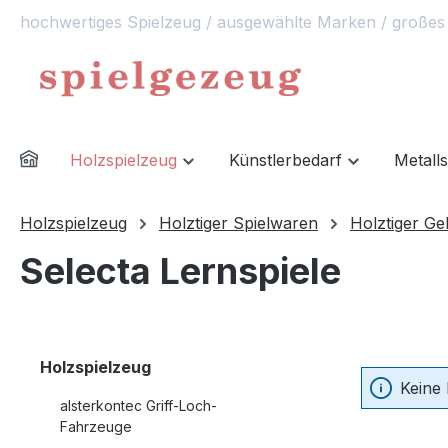
hochwertiges Spielzeug / ausgewählte Marken / großes
springen
Zur Hauptnavigation springen
Holzspielzeug
Künstlerbedarf
Metall
Holzspielzeug
Holztiger Spielwaren
Holztiger G
Selecta Lernspiele
Holzspielzeug
Keine
alsterkontec Griff-Loch-
Fahrzeuge