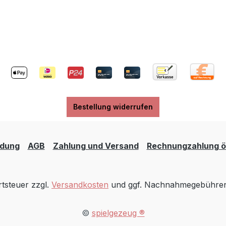
Bestellung widerrufen
dung
AGB
Zahlung und Versand
Rechnungzahlung öf
rtsteuer zzgl.
Versandkosten
und ggf. Nachnahmegebühren,
©
spielgezeug ®