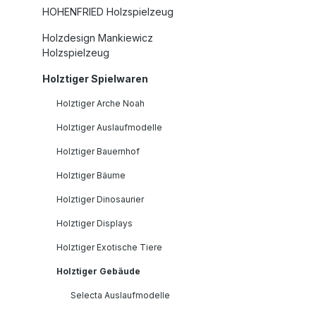
HOHENFRIED Holzspielzeug
Holzdesign Mankiewicz
Holzspielzeug
Holztiger Spielwaren
Holztiger Arche Noah
Holztiger Auslaufmodelle
Holztiger Bauernhof
Holztiger Bäume
Holztiger Dinosaurier
Holztiger Displays
Holztiger Exotische Tiere
Holztiger Gebäude
Selecta Auslaufmodelle