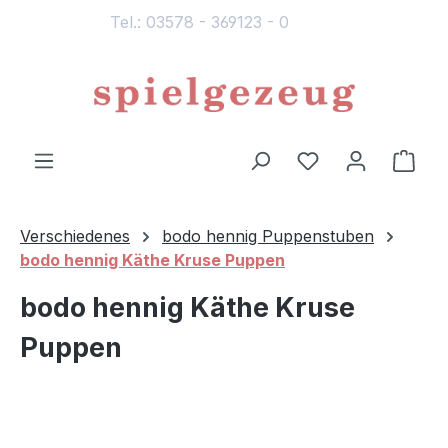
Tel.: 03578 - 369123 - 0
alt springen
Du hast 0 Produ
Ware
Verschiedenes
bodo hennig Puppenstuben
bodo hennig Käthe Kruse Puppen
bodo hennig Käthe Kruse
Puppen