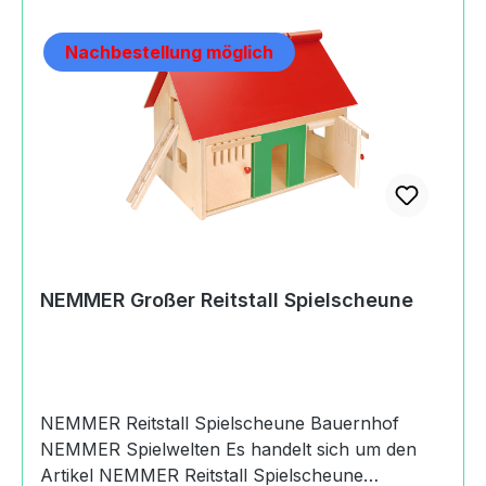
europäischen Norm EN 71Abnehmbares
DachZwei getrennte StallräumeBewegliche
Nachbestellung möglich
Türen, Tränke, AnbindebalkenHerkunftMade in
EuropeSicherheitAchtung! Nicht für Kinder unter
24 Monaten geeignet. Benutzung unter
unmittelbarer Aufsicht von
ErwachsenenAngaben zum Hersteller
(Informationspflichten zur GPSR
Produktsicherheitsverordnung) Nemmer
Holzspielwaren GmbHBahnhofstraße93468
Miltach, Germany+49(0) 99 44 - 8
63www.nemmer.de
NEMMER Großer Reitstall Spielscheune
NEMMER Reitstall Spielscheune Bauernhof
NEMMER Spielwelten Es handelt sich um den
Artikel NEMMER Reitstall Spielscheune