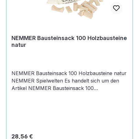
Holzspielwaren GmbHBahnhofstraße93468
Miltach, Germany+49(0) 99 44 - 8
63www.nemmer.de
NEMMER Bausteinsack 100 Holzbausteine
natur
NEMMER Bausteinsack 100 Holzbausteine natur
NEMMER Spielwelten Es handelt sich um den
Artikel NEMMER Bausteinsack 100
Holzbausteine natur. Produktdaten und Details
zu NEMMER Bausteinsack 100 Holzbausteine
natur:Lieferumfang1 NEMMER Bausteinsack 100
Holzbausteine
naturMaterialHolzMaßeVerpackung Länge: 25
cmVerpackung Breite: 15 cmVerpackung Höhe:
Regulärer Preis:
28,56 €