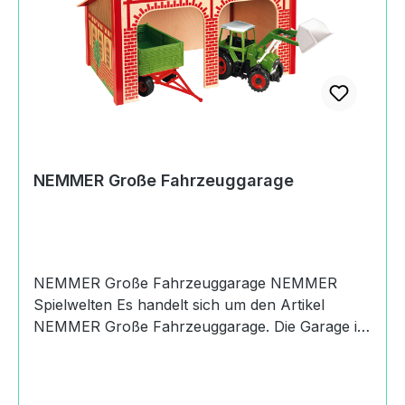
Schraubenset zur Montage enthält Kleinteile.
ErstickungsgefahrHerkunftMade in
EuropeSicherheitAchtung! Nicht für Kinder unter
24 Monaten geeignet. Benutzung unter
unmittelbarer Aufsicht von
ErwachsenenAngaben zum Hersteller
(Informationspflichten zur GPSR
Produktsicherheitsverordnung) Nemmer
NEMMER Große Fahrzeuggarage
Holzspielwaren GmbHBahnhofstraße93468
Miltach, Germany+49(0) 99 44 - 8
63www.nemmer.de
NEMMER Große Fahrzeuggarage NEMMER
Spielwelten Es handelt sich um den Artikel
NEMMER Große Fahrzeuggarage. Die Garage ist
sehr stabil hat eine Einfahrtshöhe von 24 cm
und 2 Stellplätze für die verschiedensten
Fahrzeuge. Die Garage besteht aus Holz