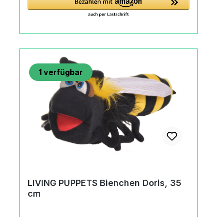
cmAltersempfehlung3+
JahreMachart/StilLIVING PUPPETS
Tüffelchen, 40 cmMaul und Kopf sind
bespielbarPflegeHandwäscheBleichen nicht
erlaubtNicht im Trommeltrockner
trocknenNicht bügeln / Nicht chemisch
1
verfügbar
reinigen.HerkunftMade in Thailand or
IndonesiaAngaben zum Hersteller
(Informationspflichten zur GPSR
Produktsicherheitsverordnung) Matthies
Spielprodukte GmbH & Co. KGKurt A.
Körber Chaussee21033 Hamburg,
Deutschland+49 (0) 40 735 85
09office@living-puppets.de
LIVING PUPPETS Bienchen Doris, 35
cm