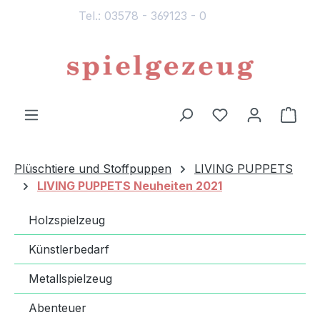
Tel.: 03578 - 369123 - 0
alt springen
Du hast 0 Produ
Ware
Plüschtiere und Stoffpuppen
LIVING PUPPETS
LIVING PUPPETS Neuheiten 2021
Holzspielzeug
Künstlerbedarf
Metallspielzeug
Abenteuer