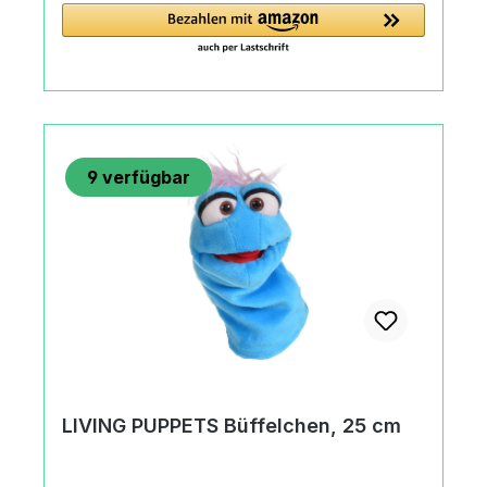
SchotterPflegeHandwäscheBleichen nicht
erlaubtNicht im Trommeltrockner
trocknenNicht bügeln / Nicht chemisch
reinigen.HerkunftMade in Thailand or
IndonesiaAngaben zum Hersteller
(Informationspflichten zur GPSR
9
verfügbar
Produktsicherheitsverordnung) Matthies
Spielprodukte GmbH & Co. KGKurt A.
Körber Chaussee21033 Hamburg,
Deutschland+49 (0) 40 735 85
09office@living-puppets.de
LIVING PUPPETS Büffelchen, 25 cm