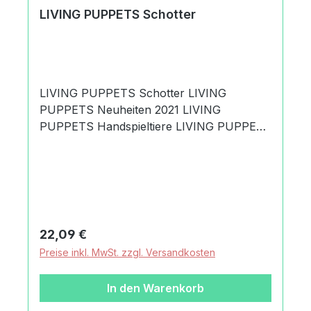
LIVING PUPPETS Schotter
LIVING PUPPETS Schotter LIVING
PUPPETS Neuheiten 2021 LIVING
PUPPETS Handspieltiere LIVING PUPPETS
Monster to go Es handelt sich um den
Artikel LIVING PUPPETS Schotter. Das
kleine Glücksmonster Schotter findet immer
ausgezeichnete Schätze z.B. vierblättrige
Kleeblätter, brauchbare Schrauben oder
wunderschöne Regenbögen. Produktdaten
Regulärer Preis:
22,09 €
und Details zu LIVING PUPPETS
Preise inkl. MwSt. zzgl. Versandkosten
Schotter:Lieferumfang1 LIVING PUPPETS
SchotterMaterialaus hochwertigen
In den Warenkorb
MaterialienAltersempfehlung3+
JahreMachart/StilLIVING PUPPETS