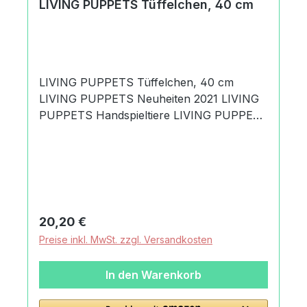
LIVING PUPPETS Tüffelchen, 40 cm
LIVING PUPPETS Tüffelchen, 40 cm
LIVING PUPPETS Neuheiten 2021 LIVING
PUPPETS Handspieltiere LIVING PUPPETS
Quasselwürmer Tüffelchen und Büffelchen
sind ein famoses Geschwister-Team.
Zusammen denken sie sich die lustigsten
Streiche aus, bauen die tollsten
Sandburgen und erleben die spannendsten
Abenteuer. Maul und Kopf bespielbar.
Regulärer Preis:
20,20 €
Größe 40 cm. Produktdaten und Details zu
Preise inkl. MwSt. zzgl. Versandkosten
LIVING PUPPETS Tüffelchen, 40
cm:Lieferumfang1 LIVING PUPPETS
In den Warenkorb
Tüffelchen, 40 cmMaterialaus
hochwertigen MaterialienMaßeHöhe: 40