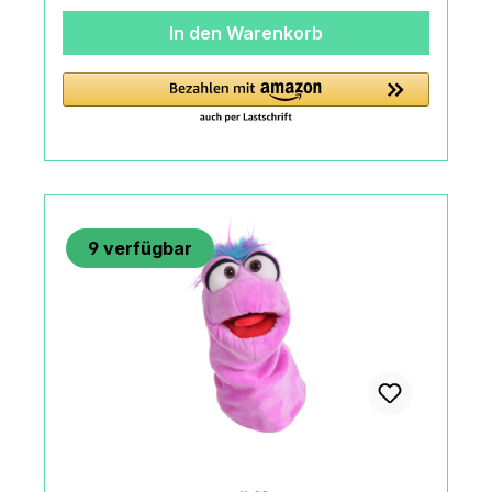
MaterialienMaßeLänge: 28
In den Warenkorb
cmAltersempfehlung3+
JahreMachart/StilLIVING PUPPETS Fred-
Jonatan, 36 cmMaul und Kopf sind
bespielbarPflegeHandwäscheBleichen nicht
erlaubtNicht im Trommeltrockner
trocknenNicht bügeln / Nicht chemisch
reinigen.HerkunftMade in Thailand or
IndonesiaAngaben zum Hersteller
9
verfügbar
(Informationspflichten zur GPSR
Produktsicherheitsverordnung) Matthies
Spielprodukte GmbH & Co. KGKurt A.
Körber Chaussee21033 Hamburg,
Deutschland+49 (0) 40 735 85
09office@living-puppets.de