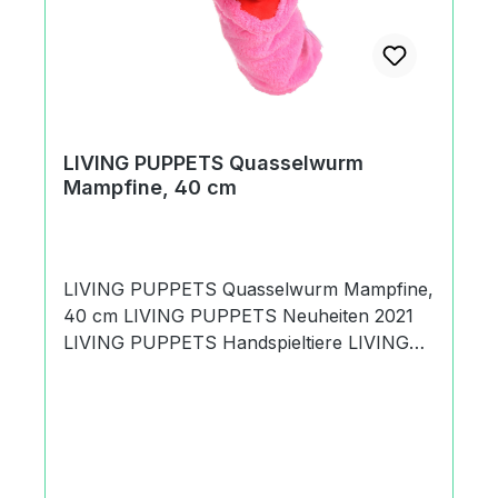
Produktsicherheitsverordnung) Matthies
Spielprodukte GmbH & Co. KGKurt A.
Körber Chaussee21033 Hamburg,
Deutschland+49 (0) 40 735 85
09office@living-puppets.de
LIVING PUPPETS Quasselwurm
Mampfine, 40 cm
LIVING PUPPETS Quasselwurm Mampfine,
40 cm LIVING PUPPETS Neuheiten 2021
LIVING PUPPETS Handspieltiere LIVING
PUPPETS Quasselwürmer Es handelt sich
um den Artikel LIVING PUPPETS
Quasselwurm Mampfine, 40 cm. (Mit
Ohren!) Mampfine ist ein flotter Hase mit
blauen Augen und rosa Fell. Als