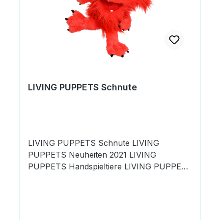
Spielprodukte GmbH & Co. KGKurt A.
Körber Chaussee21033 Hamburg,
Deutschland+49 (0) 40 735 85
09office@living-puppets.de
LIVING PUPPETS Schnute
LIVING PUPPETS Schnute LIVING
PUPPETS Neuheiten 2021 LIVING
PUPPETS Handspieltiere LIVING PUPPETS
Monster to go Es handelt sich um den
Artikel LIVING PUPPETS Schnute.
Träumen ist Schnutes
Lieblingsbeschäftigung. Das