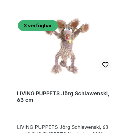
bespielbarPflegeHandwäscheBleichen nicht
erlaubtNicht im Trommeltrockner
trocknenNicht bügeln / Nicht chemisch
3
verfügbar
reinigen.HerkunftMade in Thailand or
IndonesiaAngaben zum Hersteller
(Informationspflichten zur GPSR
Produktsicherheitsverordnung) Matthies
Spielprodukte GmbH & Co. KGKurt A.
Körber Chaussee21033 Hamburg,
Deutschland+49 (0) 40 735 85
09office@living-puppets.de
LIVING PUPPETS Jörg Schlawenski,
63 cm
LIVING PUPPETS Jörg Schlawenski, 63