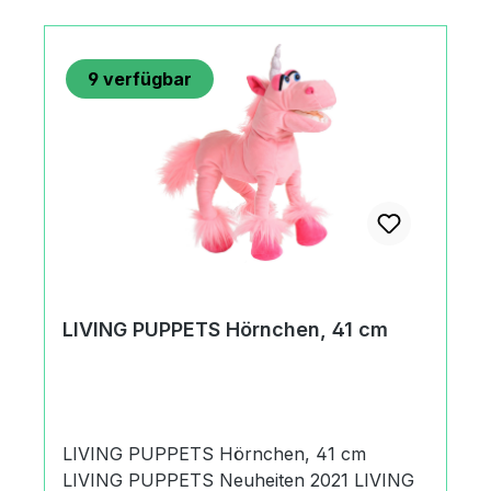
trocknenNicht bügeln / Nicht chemisch
reinigen.HerkunftMade in Thailand or
IndonesiaAngaben zum Hersteller
9
verfügbar
(Informationspflichten zur GPSR
Produktsicherheitsverordnung) Matthies
Spielprodukte GmbH & Co. KGKurt A.
Körber Chaussee21033 Hamburg,
Deutschland+49 (0) 40 735 85
09office@living-puppets.de
LIVING PUPPETS Hörnchen, 41 cm
LIVING PUPPETS Hörnchen, 41 cm
LIVING PUPPETS Neuheiten 2021 LIVING