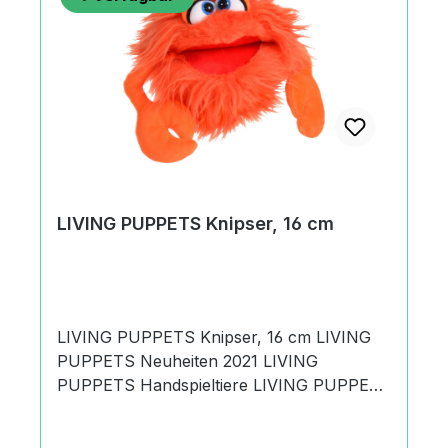
reinigen.HerkunftMade in Thailand or
IndonesiaAngaben zum Hersteller
(Informationspflichten zur GPSR
Produktsicherheitsverordnung) Matthies
Spielprodukte GmbH & Co. KGKurt A.
Körber Chaussee21033 Hamburg,
Deutschland+49 (0) 40 735 85
09office@living-puppets.de
LIVING PUPPETS Knipser, 16 cm
LIVING PUPPETS Knipser, 16 cm LIVING
PUPPETS Neuheiten 2021 LIVING
PUPPETS Handspieltiere LIVING PUPPETS
Quatschköppe Es handelt sich um den
Artikel LIVING PUPPETS Knipser, 16 cm.