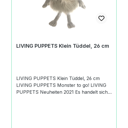
Produktsicherheitsverordnung) Matthies
Spielprodukte GmbH & Co. KGKurt A.
Körber Chaussee21033 Hamburg,
Deutschland+49 (0) 40 735 85
09office@living-puppets.de
LIVING PUPPETS Klein Tüddel, 26 cm
LIVING PUPPETS Klein Tüddel, 26 cm
LIVING PUPPETS Monster to go! LIVING
PUPPETS Neuheiten 2021 Es handelt sich
um den Artikel LIVING PUPPETS Klein
Tüddel, 26 cm. Klein Tüddel ist besonders
flink und sehr geschickt. Und da er so klein
ist, hat beim Verstecken- oder
Fangenspielen keiner eine Chance gegen