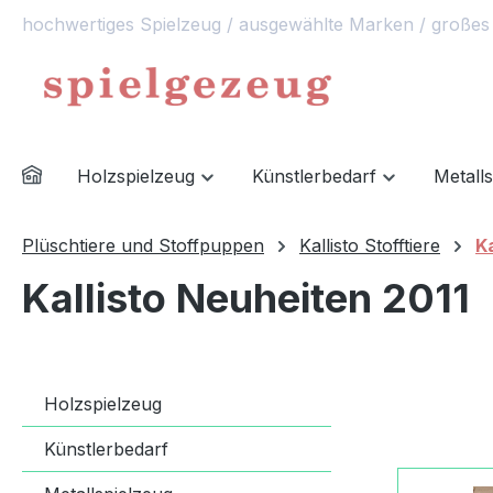
hochwertiges Spielzeug / ausgewählte Marken / großes
springen
Zur Hauptnavigation springen
Holzspielzeug
Künstlerbedarf
Metall
Plüschtiere und Stoffpuppen
Kallisto Stofftiere
Ka
Kallisto Neuheiten 2011
Holzspielzeug
Künstlerbedarf