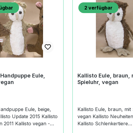
ügbar
2
verfügbar
o Handpuppe Eule,
Kallisto Eule, braun, 
vegan
Spieluhr, vegan
 Handpuppe Eule, beige,
Kallisto Eule, braun, mit
vegan Kallisto Neuheiten 2011
llisto vegan -
Kallisto Schlenkertiere
Maiswatte Kallisto
Schlenkertiere sind Tier