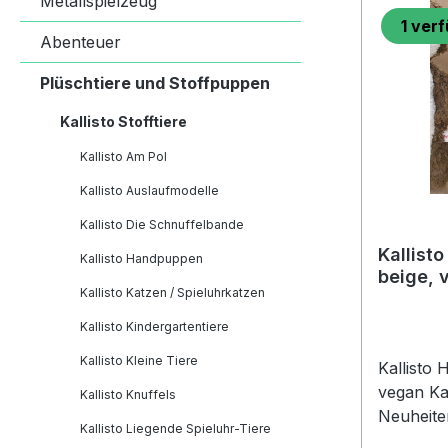
Metallspielzeug
1
verf
Abenteuer
Plüschtiere und Stoffpuppen
Kallisto Stofftiere
Kallisto Am Pol
Kallisto Auslaufmodelle
Kallisto Die Schnuffelbande
Kallist
Kallisto Handpuppen
beige, 
Kallisto Katzen / Spieluhrkatzen
Kallisto Kindergartentiere
Kallisto Kleine Tiere
Kallisto
vegan Kallisto Update 2015 Kallisto
Kallisto Knuffels
Neuheiten 2011 Ka
Kallisto Liegende Spieluhr-Tiere
Füllung mit 