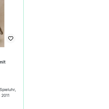
mit
 Spieluhr,
e mit