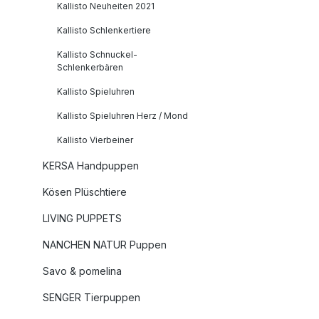
Wollwas
Kallisto Neuheiten 2021
Handwäs
Kallisto Schlenkertiere
Germany
(Informa
Kallisto Schnuckel-
Produkts
Schlenkerbären
Brigitte M
Kallisto Spieluhren
Einzelfir
Kallisto Spieluhren Herz / Mond
Meiners
Berlin,
Kallisto Vierbeiner
Germany
KERSA Handpuppen
allisto-st
https://w
Kösen Plüschtiere
LIVING PUPPETS
NANCHEN NATUR Puppen
Savo & pomelina
SENGER Tierpuppen