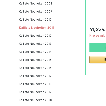
Handpuppen Es hande
Kallisto Neuheiten 2008
eine Kal
Kallisto Neuheiten 2009
Mund kan
Kallisto Neuheiten 2010
und gesch
Artikel i
Kallisto Neuheiten 2011
Reguläre
41,65 €
Obermate
Preise ink
Kallisto Neuheiten 2012
mit Maisw
und Deta
Kallisto Neuheiten 2013
Eule, be
Kallisto Neuheiten 2014
Kallisto
Kallisto Neuheiten 2015
veganMat
Baumwoll
Kallisto Neuheiten 2016
biologis
Kallisto Neuheiten 2017
Maiswat
cmMachar
Kallisto Neuheiten 2018
Eule, be
Kallisto Neuheiten 2019
gefülltfü
geeignet
Kallisto Neuheiten 2020