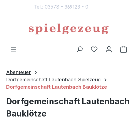
Tel.: 03578 - 369123 - 0
alt springen
Du hast 0 Produ
Ware
Abenteuer
Dorfgemeinschaft Lautenbach Spielzeug
Dorfgemeinschaft Lautenbach Bauklötze
Dorfgemeinschaft Lautenbach
Bauklötze