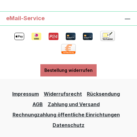
wegen verschluckbarer Kleinteile.Angaben zum
Hersteller (Informationspflichten zur GPSR
Produktsicherheitsverordnung) Dusyma
eMail-Service
GmbHHaubersbronner Str.73614 Schorndorf,
Germany+49 (0) 7181 6003-0info@dusyma.de
https://www.dusyma.com
Bestellung widerrufen
Impressum
Widerrufsrecht
Rücksendung
AGB
Zahlung und Versand
Rechnungzahlung öffentliche Einrichtungen
Datenschutz