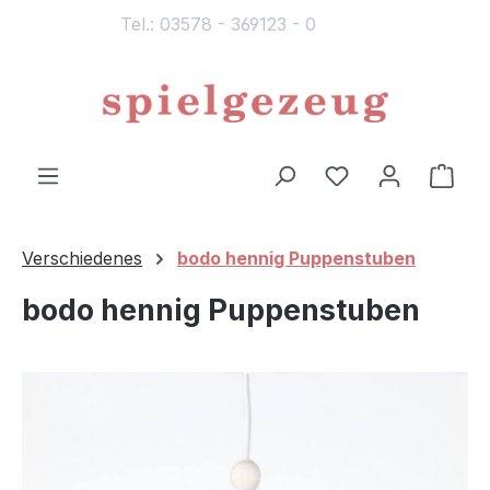
Tel.: 03578 - 369123 - 0
alt springen
Du hast 0 Produ
Ware
Verschiedenes
bodo hennig Puppenstuben
bodo hennig Puppenstuben