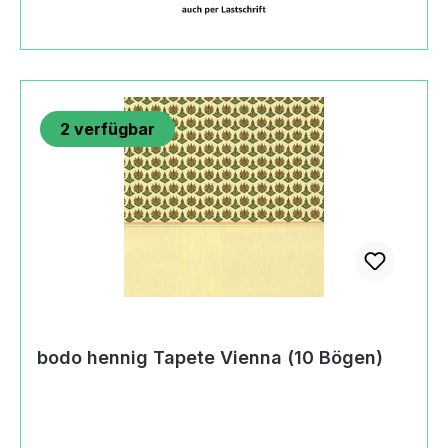
bodo hennig Erna Meyer Junge ist ein eigener
Artikel 0115-31377. Der bodo hennig Erna Meyer
Junge ist ein eigener Artikel 0115-31378. Der
bodo hennig Erna Meyer Junge ist ein eigener
Artikel 0115-31379. Das bodo hennig Erna Meyer
2
verfügbar
Mädchen, mit Puppe ist ein eigener Artikel 0115-
31385. Das bodo hennig Erna Meyer Baby, mit
Krabbeldecke ist ein eigener Artikel 0115-31403.
Produktdaten und Details zu bodo hennig Erna
Meyer Mädchen:Lieferumfang1 Mädchenohne
AccessoiresMaßeLänge: 5 cmBreite: 3 cmHöhe:
10 cmAltersempfehlung3+
JahreMachart/Stilbodo hennig Erna Meyer
MädchenHerkunftMade in
GermanySicherheitAchtung! Nicht für Kinder
bodo hennig Tapete Vienna (10 Bögen)
unter 36 Monaten geeignet. Erstickungsgefahr
wegen verschluckbarer Kleinteile.Angaben zum
Hersteller (Informationspflichten zur GPSR
Produktsicherheitsverordnung) Dusyma