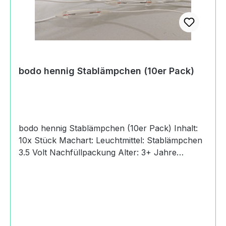
bodo hennig Stablämpchen (10er Pack)
bodo hennig Stablämpchen (10er Pack) Inhalt:
10x Stück Machart: Leuchtmittel: Stablämpchen
3.5 Volt Nachfüllpackung Alter: 3+ Jahre
Beleuchtung und Elektrik Infos als PDF:
Download bodo hennig Beleuchtung und Elektrik
bodo hennig Beleuchtung und Elektrik - Elektrik
Lassen Sie Ihre bodo hennig Miniaturwelt in
glanzvollem Licht erstrahlen. Licht verbreitet eine
stimmungsvolle, warme Atmosphäre. Mit den