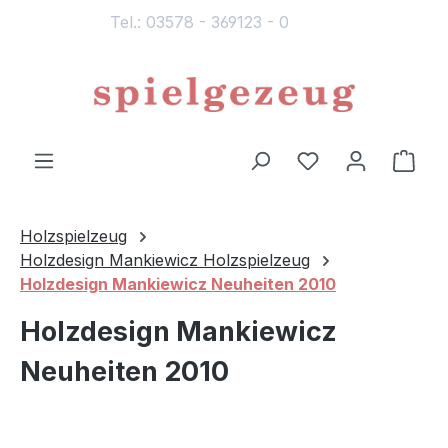
Tel.: 03578 - 369123 - 0
alt springen
Du hast 0 Produ
Ware
Holzspielzeug
Holzdesign Mankiewicz Holzspielzeug
Holzdesign Mankiewicz Neuheiten 2010
Holzdesign Mankiewicz
Neuheiten 2010