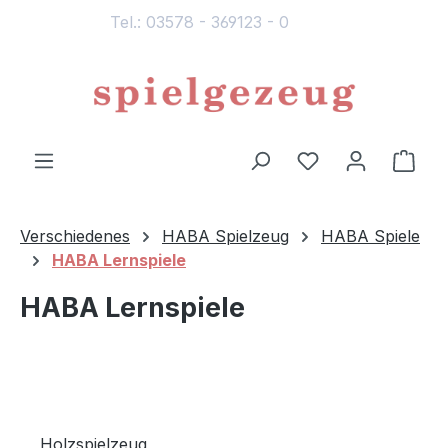
Tel.: 03578 - 369123 - 0
alt springen
Du hast 0 Produ
Ware
Verschiedenes
HABA Spielzeug
HABA Spiele
HABA Lernspiele
HABA Lernspiele
Holzspielzeug