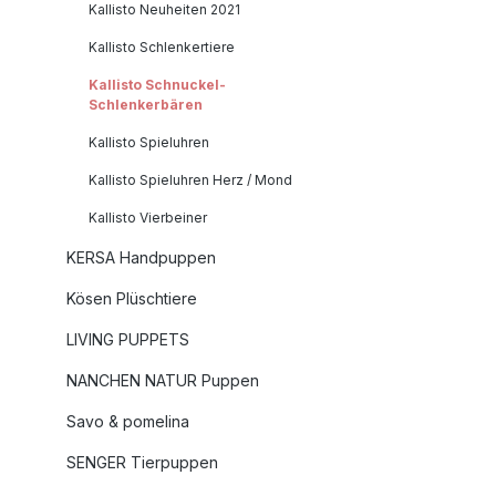
cmMachart
Kallisto Neuheiten 2021
Schnucke
Kallisto Schlenkertiere
Maiswatte
Schafwoll
Kallisto Schnuckel-
geeignet
Schlenkerbären
Wollwas
Kallisto Spieluhren
Handwäs
Kallisto Spieluhren Herz / Mond
Germany
(Informa
Kallisto Vierbeiner
Produkts
KERSA Handpuppen
Brigitte M
Einzelfir
Kösen Plüschtiere
Meiners
LIVING PUPPETS
Berlin,
Germany
NANCHEN NATUR Puppen
allisto-st
Savo & pomelina
https://w
SENGER Tierpuppen