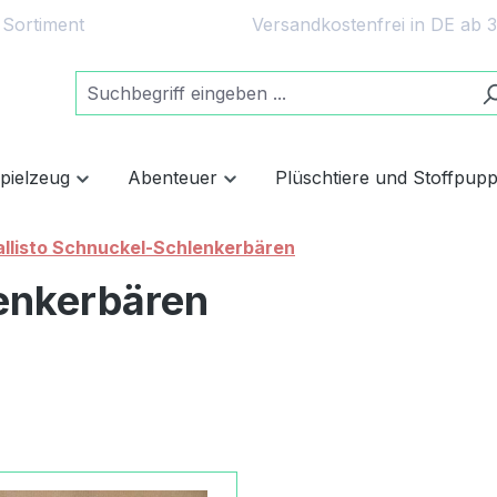
 Sortiment
Versandkostenfrei in DE ab 
spielzeug
Abenteuer
Plüschtiere und Stoffpup
allisto Schnuckel-Schlenkerbären
lenkerbären