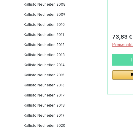
Maiswatte Der Artikel betriff
Kallisto Neuheiten 2008
Kallisto 
Kallisto Neuheiten 2009
vegan. Der Artikel ist vegan. Er ist
Kallisto Neuheiten 2010
neben de
Baumwoll
Kallisto Neuheiten 2011
Reguläre
73,83 €
gefüllt. Schlenkertiere sind Tiere
Preise ink
Kallisto Neuheiten 2012
mit ausg
Beinen, d
Kallisto Neuheiten 2013
eingenäh
Kallisto Neuheiten 2014
und her 
Kallisto Neuheiten 2015
und Detai
Schnucke
Kallisto Neuheiten 2016
vegan:Li
Kallisto Neuheiten 2017
Schnucke
veganMat
Kallisto Neuheiten 2018
Baumwoll
Kallisto Neuheiten 2019
biologis
Maiswat
Kallisto Neuheiten 2020