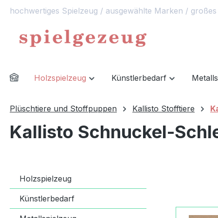
hochwertiges Spielzeug / ausgewählte Marken / großes
springen
Zur Hauptnavigation springen
Holzspielzeug
Künstlerbedarf
Metall
Plüschtiere und Stoffpuppen
Kallisto Stofftiere
K
Kallisto Schnuckel-Sch
Holzspielzeug
Künstlerbedarf