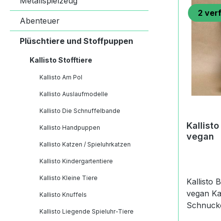
Metallspielzeug
2
ver
Abenteuer
Plüschtiere und Stoffpuppen
Kallisto Stofftiere
Kallisto Am Pol
Kallisto Auslaufmodelle
Kallisto Die Schnuffelbande
Kallisto
Kallisto Handpuppen
vegan
Kallisto Katzen / Spieluhrkatzen
Kallisto Kindergartentiere
Kallisto Kleine Tiere
Kallisto 
vegan Kallisto Update 2016 Kallisto
Kallisto Knuffels
Schnuck
Kallisto Liegende Spieluhr-Tiere
Kallisto 