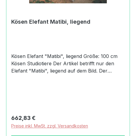
Kösen Elefant Matibi, liegend
Kösen Elefant "Matibi", liegend Größe: 100 cm
Kösen Studiotiere Der Artikel betrifft nur den
Elefant "Matibi", liegend auf dem Bild. Der
Elefant "Njogu", stehend ist ein eigener Artikel
0001-4890 Produktdaten und Details zu Kösen
Elefant Matibi, liegend:MaßeLänge: 100 cmBreite:
36 cmHöhe: 31 cmAuszeichnungenTED
Worldwide 2004, 1. Platz Kat. Manufacturer/The
ZooHerkunftHandmade in GermanyAngaben
Regulärer Preis:
662,83 €
zum Hersteller (Informationspflichten zur GPSR
Preise inkl. MwSt. zzgl. Versandkosten
Produktsicherheitsverordnung) Kösener