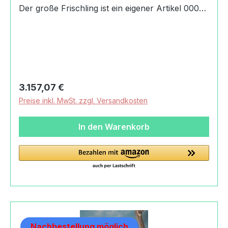
Der große Frischling ist ein eigener Artikel 0001-
3310 Produktdaten und Details zu Kösen
Bache:HerkunftHandmade in GermanyAngaben
zum Hersteller (Informationspflichten zur GPSR
Produktsicherheitsverordnung) Kösener
Spielzeug Manufaktur
GmbHRudelsburgpromenade06628 Bad Kösen,
Regulärer Preis:
3.157,07 €
Deutschland+49 (0) 34463/33-
Preise inkl. MwSt. zzgl. Versandkosten
100info@koesener.de
In den Warenkorb
Nachbestellung möglich