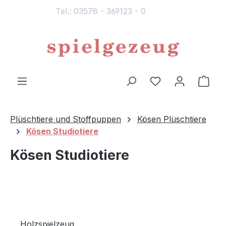
Tel.: 03578 - 369123 - 0
alt springen
Du hast 0 Produ
Ware
Plüschtiere und Stoffpuppen
Kösen Plüschtiere
Kösen Studiotiere
Kösen Studiotiere
Holzspielzeug