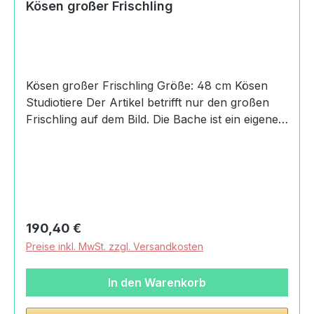
Kösen großer Frischling
Kösen großer Frischling Größe: 48 cm Kösen
Studiotiere Der Artikel betrifft nur den großen
Frischling auf dem Bild. Die Bache ist ein eigener
Artikel 0001-3320 Produktdaten und Details zu
Kösen großer Frischling:HerkunftHandmade in
GermanyAngaben zum Hersteller
(Informationspflichten zur GPSR
Produktsicherheitsverordnung) Kösener
Spielzeug Manufaktur
Regulärer Preis:
190,40 €
GmbHRudelsburgpromenade06628 Bad Kösen,
Preise inkl. MwSt. zzgl. Versandkosten
Deutschland+49 (0) 34463/33-
100info@koesener.de
In den Warenkorb