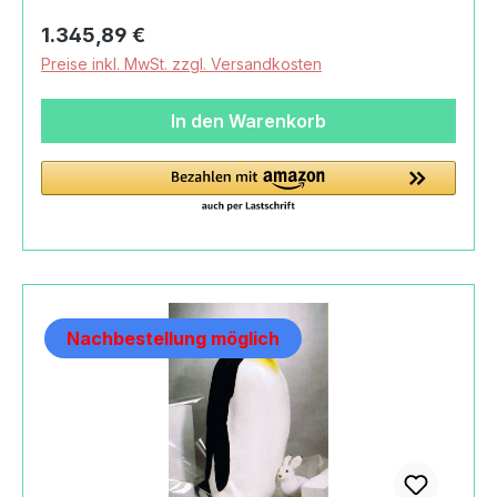
Deutschland+49 (0) 34463/33-
Regulärer Preis:
1.345,89 €
100info@koesener.de
Preise inkl. MwSt. zzgl. Versandkosten
In den Warenkorb
Nachbestellung möglich