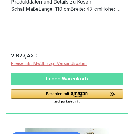
Produktdaten und Details zu Kösen
Schaf:MaßeLänge: 110 cmBreite: 47 cmHöhe: 81
cmHerkunftHandmade in GermanyAngaben zum
Hersteller (Informationspflichten zur GPSR
Produktsicherheitsverordnung) Kösener
Spielzeug Manufaktur
GmbHRudelsburgpromenade06628 Bad Kösen,
Deutschland+49 (0) 34463/33-
Regulärer Preis:
2.877,42 €
100info@koesener.de
Preise inkl. MwSt. zzgl. Versandkosten
In den Warenkorb