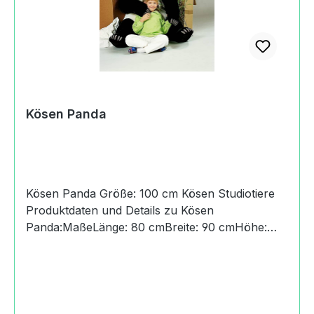
Kösen Panda
Kösen Panda Größe: 100 cm Kösen Studiotiere
Produktdaten und Details zu Kösen
Panda:MaßeLänge: 80 cmBreite: 90 cmHöhe:
100 cmHerkunftHandmade in GermanyAngaben
zum Hersteller (Informationspflichten zur GPSR
Produktsicherheitsverordnung) Kösener
Spielzeug Manufaktur
GmbHRudelsburgpromenade06628 Bad Kösen,