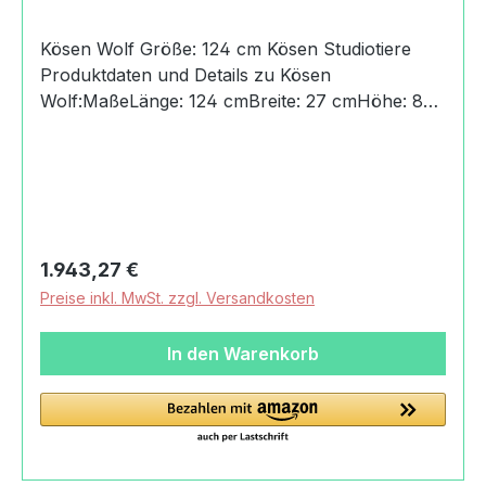
Kösen Wolf Größe: 124 cm Kösen Studiotiere
Produktdaten und Details zu Kösen
Wolf:MaßeLänge: 124 cmBreite: 27 cmHöhe: 87
cmGewicht mit Verpackung20,00
kgHerkunftHandmade in GermanyAngaben zum
Hersteller (Informationspflichten zur GPSR
Produktsicherheitsverordnung) Kösener
Spielzeug Manufaktur
GmbHRudelsburgpromenade06628 Bad Kösen,
Regulärer Preis:
1.943,27 €
Deutschland+49 (0) 34463/33-
Preise inkl. MwSt. zzgl. Versandkosten
100info@koesener.de
In den Warenkorb