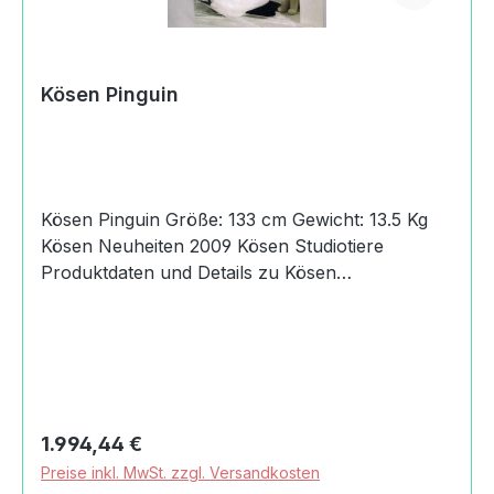
Kösen Pinguin
Kösen Pinguin Größe: 133 cm Gewicht: 13.5 Kg
Kösen Neuheiten 2009 Kösen Studiotiere
Produktdaten und Details zu Kösen
Pinguin:MaßeLänge: 80 cmBreite: 58 cmHöhe:
133 cmGewicht mit Verpackung13,50
kgHerkunftHandmade in GermanyAngaben zum
Hersteller (Informationspflichten zur GPSR
Produktsicherheitsverordnung) Kösener
Spielzeug Manufaktur
Regulärer Preis:
1.994,44 €
GmbHRudelsburgpromenade06628 Bad Kösen,
Preise inkl. MwSt. zzgl. Versandkosten
Deutschland+49 (0) 34463/33-