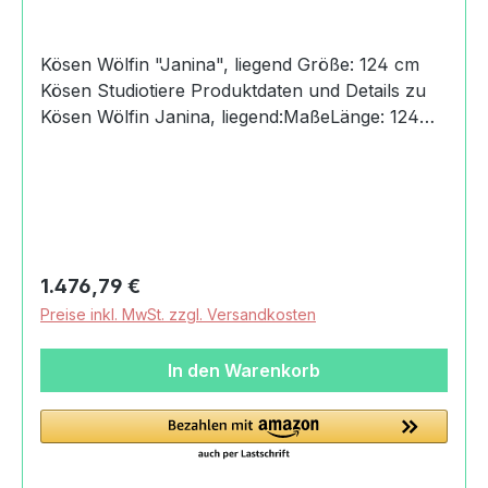
Kösen Wölfin "Janina", liegend Größe: 124 cm
Kösen Studiotiere Produktdaten und Details zu
Kösen Wölfin Janina, liegend:MaßeLänge: 124
cmBreite: 49 cmHöhe: 49 cmHerkunftHandmade
in GermanyAngaben zum Hersteller
(Informationspflichten zur GPSR
Produktsicherheitsverordnung) Kösener
Spielzeug Manufaktur
GmbHRudelsburgpromenade06628 Bad Kösen,
Regulärer Preis:
1.476,79 €
Deutschland+49 (0) 34463/33-
Preise inkl. MwSt. zzgl. Versandkosten
100info@koesener.de
In den Warenkorb