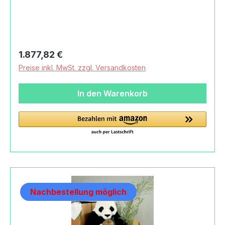
Produktsicherheitsverordnung) Kösener
Spielzeug Manufaktur
GmbHRudelsburgpromenade06628 Bad Kösen,
Deutschland+49 (0) 34463/33-
100info@koesener.de
Regulärer Preis:
1.877,82 €
Preise inkl. MwSt. zzgl. Versandkosten
In den Warenkorb
Nachbestellung möglich