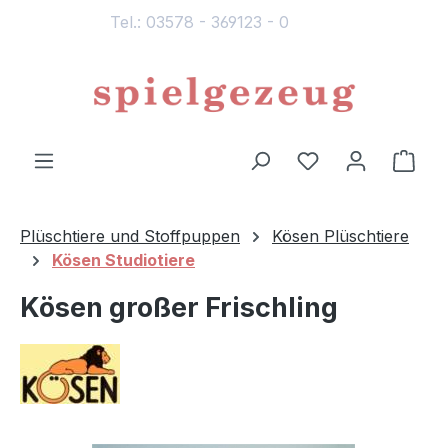
Tel.: 03578 - 369123 - 0
alt springen
Du hast 0 Produ
Ware
Plüschtiere und Stoffpuppen
Kösen Plüschtiere
Kösen Studiotiere
Kösen großer Frischling