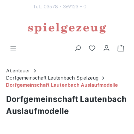
Tel.: 03578 - 369123 - 0
alt springen
Du hast 0 Produ
Ware
Abenteuer
Dorfgemeinschaft Lautenbach Spielzeug
Dorfgemeinschaft Lautenbach Auslaufmodelle
Dorfgemeinschaft Lautenbach
Auslaufmodelle