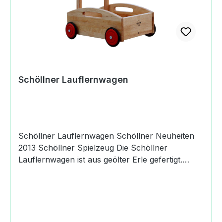
Schöllner Lauflernwagen
Schöllner Lauflernwagen Schöllner Neuheiten
2013 Schöllner Spielzeug Die Schöllner
Lauflernwagen ist aus geölter Erle gefertigt.
Produktdaten und Details zu Schöllner
Lauflernwagen:Lieferumfang1 Schöllner
LauflernwagenMaterialErle, geöltMaßeLänge: 42
cmBreite: 29 cmHöhe: 49 cmGriffhöhe: 4.8
cmAltersempfehlung18