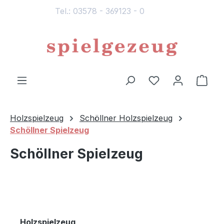
Tel.: 03578 - 369123 - 0
alt springen
Du hast 0 Produ
Ware
Holzspielzeug
Schöllner Holzspielzeug
Schöllner Spielzeug
Schöllner Spielzeug
Holzspielzeug