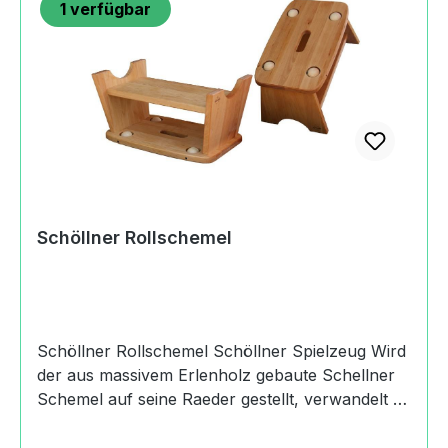
1
verfügbar
HolzspielzeugRaitnerstrasse83246
Unterwössen, Germany+49(0)8641
7737schoellner@t-online.de https://schoellner-
holzspielzeug.de
Schöllner Rollschemel
Schöllner Rollschemel Schöllner Spielzeug Wird
der aus massivem Erlenholz gebaute Schellner
Schemel auf seine Raeder gestellt, verwandelt er
sich in ein flinkes Fahrzeug. Produktdaten und
Details zu Schöllner Rollschemel:Lieferumfang1