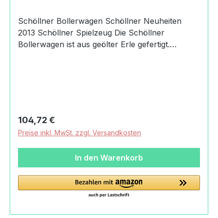
Schöllner Bollerwagen Schöllner Neuheiten
2013 Schöllner Spielzeug Die Schöllner
Bollerwagen ist aus geölter Erle gefertigt.
Produktdaten und Details zu Schöllner
Bollerwagen:Lieferumfang1 Schöllner
BollerwagenMaterialErle, geöltMaßeVerpackung
Länge: 46 cmVerpackung Breite: 36
cmVerpackung Höhe: 24 cmLänge: 42 cmBreite:
29 cmHöhe: 20 cmAltersempfehlung18
Regulärer Preis:
104,72 €
MonateMachart/StilSchöllner Bollerwagen aus
Preise inkl. MwSt. zzgl. Versandkosten
hochwertigem Holzgeölte
OberflächeHerkunftMade in GermanyAngaben
In den Warenkorb
zum Hersteller (Informationspflichten zur GPSR
Produktsicherheitsverordnung) Roland
Schöllner Schöllner
HolzspielzeugRaitnerstrasse83246
Unterwössen, Germany+49(0)8641