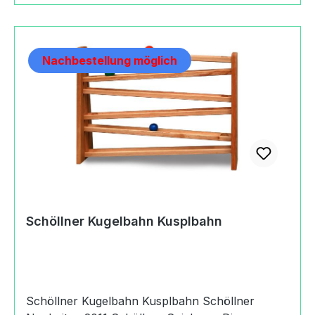
HolzspielzeugRaitnerstrasse83246
Unterwössen, Germany+49(0)8641
7737schoellner@t-online.de https://schoellner-
Nachbestellung möglich
holzspielzeug.de
Schöllner Kugelbahn Kusplbahn
Schöllner Kugelbahn Kusplbahn Schöllner