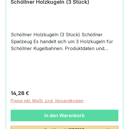
Schöllner Holzkugeln (3 Stück)
Schöllner Holzkugeln (3 Stück) Schöllner
Spielzeug Es handelt sich um 3 Holzkugeln für
Schöllner Kugelbahnen. Produktdaten und
Details zu Schöllner Holzkugeln (3
Stück):Lieferumfang3
KugelnMaterialHolzMaßeLänge: 4.5 cmBreite: 4.5
cmHöhe: 4.5 cmDurchmesser: 0.45
cmMachart/StilKugeln für
KugelbahnHerkunftMade in GermanyAngaben
Regulärer Preis:
14,28 €
zum Hersteller (Informationspflichten zur GPSR
Preise inkl. MwSt. zzgl. Versandkosten
Produktsicherheitsverordnung) Roland
Schöllner Schöllner
In den Warenkorb
HolzspielzeugRaitnerstrasse83246
Unterwössen, Germany+49(0)8641