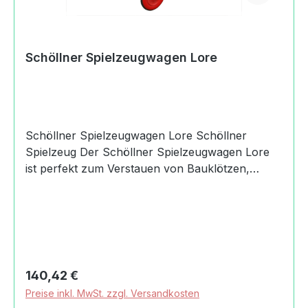
Schöllner Spielzeugwagen Lore
Schöllner Spielzeugwagen Lore Schöllner
Spielzeug Der Schöllner Spielzeugwagen Lore
ist perfekt zum Verstauen von Bauklötzen,
Puppen und anderem Spielzeug geeignet. Die
aus massiver geölter Erle gefertigte
Aufbewahrungsmöglichkeit lässt sich
praktischerweise rollen. Produktdaten und
Details zu Schöllner Spielzeugwagen
Lore:Lieferumfang1 Schöllner Spielzeugwagen
Regulärer Preis:
140,42 €
LoreMaterialErle, geöltMaßeLänge: 4.2 cmHöhe:
Preise inkl. MwSt. zzgl. Versandkosten
3.3 cmAltersempfehlung18