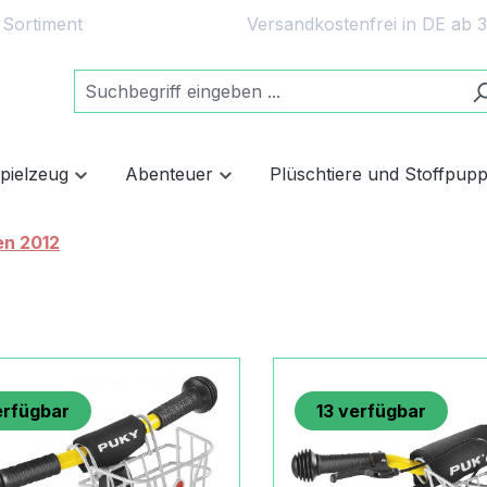
 Sortiment
Versandkostenfrei in DE ab 
spielzeug
Abenteuer
Plüschtiere und Stoffpup
en 2012
rfügbar
13
verfügbar