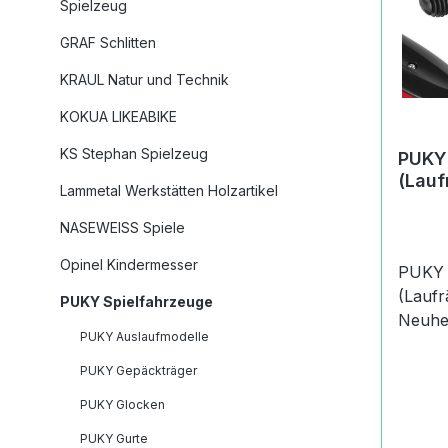
Spielzeug
GRAF Schlitten
KRAUL Natur und Technik
KOKUA LIKEABIKE
KS Stephan Spielzeug
PUKY 
(Lauf
Lammetal Werkstätten Holzartikel
NASEWEISS Spiele
Opinel Kindermesser
PUKY 
(Laufräd
PUKY Spielfahrzeuge
Neuheiten 
PUKY Auslaufmodelle
PUKY 
PUKY 
PUKY Gepäckträger
Spaß und
PUKY Glocken
Lenker
Silver
PUKY Gurte