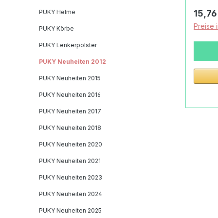
Laufr
Regulä
PUKY Helme
15,76
dem Lenker. Vo
Preise 
PUKY Körbe
Wimpel
Schie
PUKY Lenkerpolster
bietet
PUKY Neuheiten 2012
Fahrs
Sicher
PUKY Neuheiten 2015
Das PU
PUKY Neuheiten 2016
auf Ih
PUKY Neuheiten 2017
Bedürf
ausger
PUKY Neuheiten 2018
leucht
PUKY Neuheiten 2020
garant
Kombin
PUKY Neuheiten 2021
Siche
PUKY Neuheiten 2023
bestic
sicher
PUKY Neuheiten 2024
durch
PUKY Neuheiten 2025