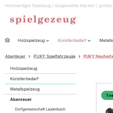
hochwertiges Spielzeug / ausgewählte Marken / großes
springen
Zur Hauptnavigation springen
Holzspielzeug
Künstlerbedarf
Metall
Abenteuer
PUKY Spielfahrzeuge
PUKY Neuheit
Holzspielzeug
Künstlerbedarf
Metallspielzeug
1
ve
Abenteuer
Dorfgemeinschaft Lautenbach