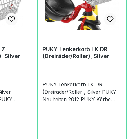
 Z
PUKY Lenkerkorb LK DR
, Silver
(Dreiräder/Roller), Silver
PUKY Lenkerkorb LK DR
ilver
(Dreiräder/Roller), Silver PUKY
Neuheiten 2012 PUKY Körbe
PUKY Zubehör für Dreiräder
 Serien
PUKY Zubehör für Roller PUKY
 mehr
Zubehör - noch mehr Spaß und
Sicherheit Der PUKY
räder Z
Lenkerkorb LK DR