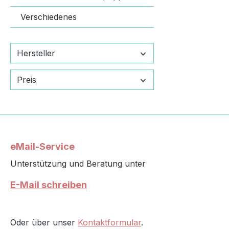
verwe
Germa
Verschiedenes
Herste
zur G
Hersteller
Produk
PUKY 
KGFor
Preis
Wülfra
Deuts
0info
eMail-Service
Unterstützung und Beratung unter
E-Mail schreiben
Oder über unser
Kontaktformular
.