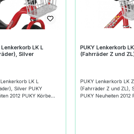
Lenkerkorb LK L
PUKY Lenkerkorb LK
räder), Silver
(Fahrräder Z und ZL)
Lenkerkorb LK L
PUKY Lenkerkorb LK Z
er), Silver PUKY
(Fahrräder Z und ZL), S
2012 PUKY Körbe
PUKY Neuheiten 2012 PUKY
Zubehör für Laufräder
Körbe PUKY Zubehör für
Zubehör - noch mehr
Fahrräder der Z und ZL
 Sicherheit Der PUKY
PUKY Zubehör - noch
korb LK L (Laufräder),
Spaß und Sicherheit Der PUKY
 eignet sich für PUKY
Lenkerkorb LK Z (Fahr