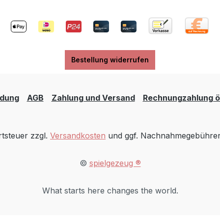
Bestellung widerrufen
dung
AGB
Zahlung und Versand
Rechnungzahlung öf
rtsteuer zzgl.
Versandkosten
und ggf. Nachnahmegebühren,
©
spielgezeug ®
What starts here changes the world.