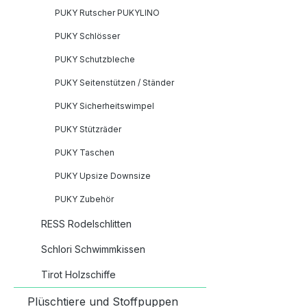
seinen
PUKY Rutscher PUKYLINO
zu de
die pa
PUKY Schlösser
begeis
PUKY Schutzbleche
Überz
passe
PUKY Seitenstützen / Ständer
Zubeh
PUKY Sicherheitswimpel
Produk
PUKY Stützräder
PUKY 
(Laufr
PUKY Taschen
PUKY 
PUKY Upsize Downsize
(Laufr
Silver
PUKY Zubehör
Lenke
RESS Rodelschlitten
0.22 
Lenker
Schlori Schwimmkissen
Silver
Tirot Holzschiffe
verwen
einer 
Plüschtiere und Stoffpuppen