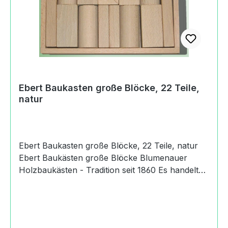
Holzspielwaren Ebert GmbH Sorgauer
Strasse09526 Olbernhau, Germany037360
75058info@holzspiel-ebert.de
https://www.holzspiel-ebert.de
Ebert Baukasten große Blöcke, 22 Teile,
natur
Ebert Baukasten große Blöcke, 22 Teile, natur
Ebert Baukästen große Blöcke Blumenauer
Holzbaukästen - Tradition seit 1860 Es handelt
sich bei dem Artikel um einen Ebert Baukasten
große Blöcke, 22 Teile, natur. Es handelt sich um
Bausteine mit einem Grundmaß von 4 cm.
Produktdaten und Details zu Ebert Baukasten