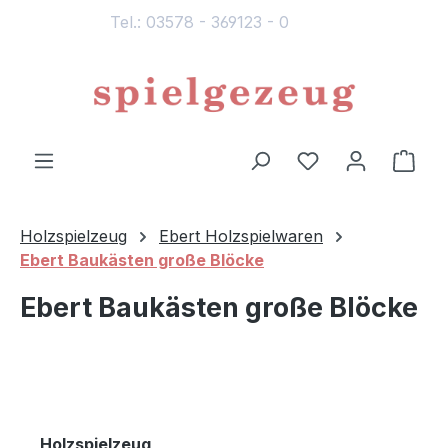
Tel.: 03578 - 369123 - 0
alt springen
Du hast 0 Produ
Ware
Holzspielzeug
Ebert Holzspielwaren
Ebert Baukästen große Blöcke
Ebert Baukästen große Blöcke
Holzspielzeug