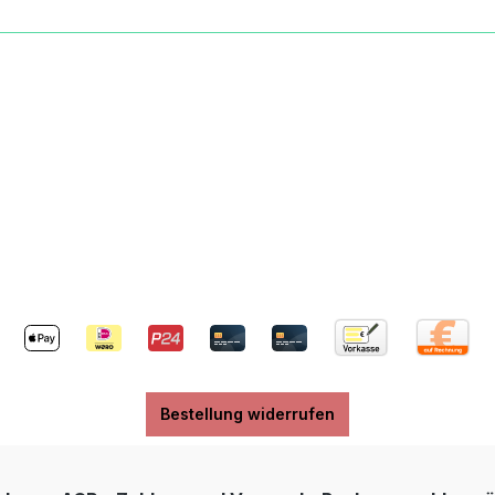
llen Zusammenbauen mit
cmZielscheibe Breite x 
systemHerkunftMade in
cmPfeillänge: 15 cmzu
nySicherheitAchtung!
schnellen Zusammenba
für Kinder unter 5 Jahren
Stecksystemdas Zahlenr
et.
nicht drehbarHerkunft
zungsgefahr.Achtung! Nur
GermanySicherheitAch
piel gehörende
Nicht für Kinder unter 
heitspfeile verwenden.
geeignet.
auf Augen und Gesicht
Verletzungsgefahr.Ach
.Angaben zum Hersteller
zum Spiel gehörende
mationspflichten zur GPSR
Sicherheitspfeile verwe
tsicherheitsverordnung)
Nicht auf Augen und Ge
tofferzeugnisse
zielen.Angaben zum Her
anGüterbahnhofstraße0191
(Informationspflichten
enz, Germany+49 (0)3578
Produktsicherheitsver
6 91info@ks-stephan.de
Kunststofferzeugnisse
Bestellung widerrufen
//ks-stephan.de
StephanGüterbahnhofs
7 Kamenz, Germany+49
- 30 16 91info@ks-step