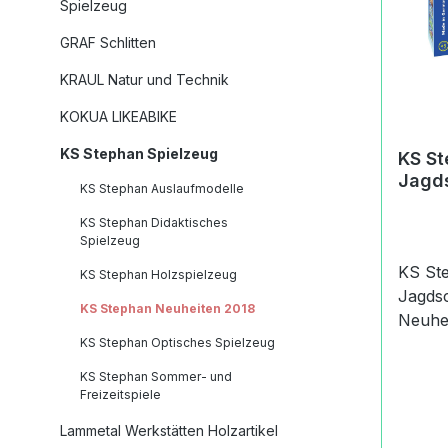
Spielzeug
GRAF Schlitten
KRAUL Natur und Technik
KOKUA LIKEABIKE
KS Stephan Spielzeug
KS St
Jagd
KS Stephan Auslaufmodelle
KS Stephan Didaktisches
Spielzeug
KS Ste
KS Stephan Holzspielzeug
Jagdschieß
KS Stephan Neuheiten 2018
Neuheiten 
Holzspielzeu
KS Stephan Optisches Spielzeug
um den
KS Stephan Sommer- und
Treffs
Freizeitspiele
Produk
Lammetal Werkstätten Holzartikel
Stepha