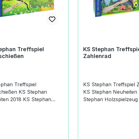
ephan Treffspiel
KS Stephan Treffspi
schießen
Zahlenrad
phan Treffspiel
KS Stephan Treffspiel 
en KS Stephan
KS Stephan Neuheiten 2
2018 KS Stephan
Stephan Holzspielzeug E
g Es handelt sich
handelt sich um den Art
 Artikel KS Stephan
Stephan Treffspiel Zahl
piel Jagdschießen.
Produktdaten und Detai
tdaten und Details zu KS
Stephan Treffspiel
n Treffspiel
Zahlenrad:Lieferumfan