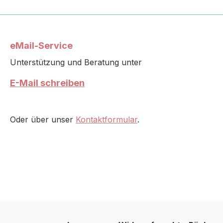
schne
Steck
Germa
Nicht 
eMail-Service
geeign
Verlet
Unterstützung und Beratung unter
zum S
E-Mail schreiben
Sicher
Nicht 
zielen
Oder über unser
Kontaktformular
.
(Infor
Produk
Kunsts
Steph
7 Kam
- 30 1
https: