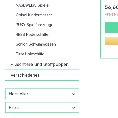
Jagds
NASEWEISS Spiele
Regulä
56,6
Stepha
Preise 
Opinel Kindermesser
Jagdsc
teilig
PUKY Spielfahrzeuge
peBog
RESS Rodelschlitten
Polym
cmSpa
Schlori Schwimmkissen
cmAlt
Tirot Holzschiffe
Jahre
Treffs
Plüschtiere und Stoffpuppen
Spiels
Buchen
Verschiedenes
Stabil
genaue
Treffs
Hersteller
Spannw
cmZiel
Preis
cmPfei