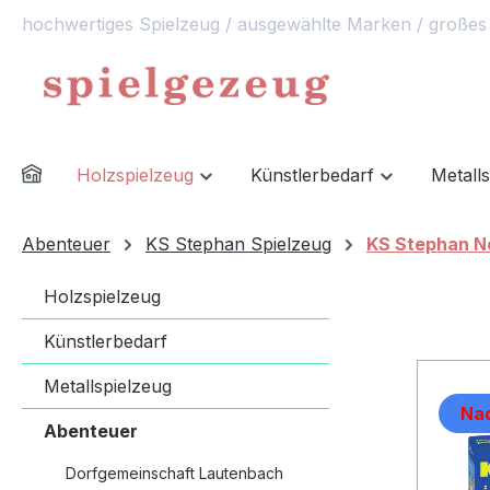
hochwertiges Spielzeug / ausgewählte Marken / großes
springen
Zur Hauptnavigation springen
Holzspielzeug
Künstlerbedarf
Metall
Abenteuer
KS Stephan Spielzeug
KS Stephan N
Holzspielzeug
Künstlerbedarf
Metallspielzeug
Nac
Abenteuer
Dorfgemeinschaft Lautenbach