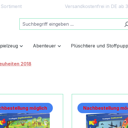
 Sortiment
Versandkostenfrei in DE ab 
spielzeug
Abenteuer
Plüschtiere und Stoffpup
euheiten 2018
hbestellung möglich
Nachbestellung mög