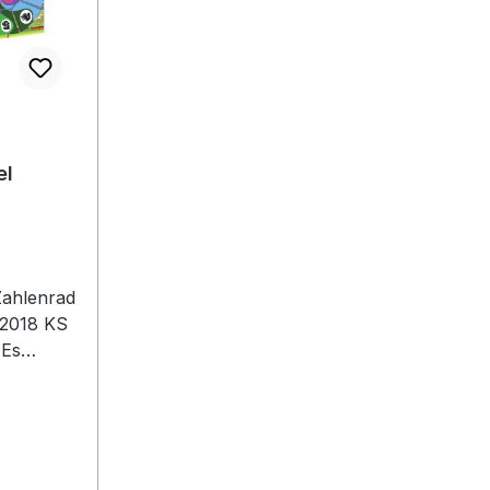
el
Zahlenrad
018 KS
s
ikel KS
enrad.
ls zu KS
g1 KS